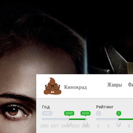
Жанры
Ф
Кинокрад
Год
Рейтинг
👩‍🎤 Аним
1960
2000
2026
0
5
🐎 Вестер
👶 Детски
1960
1977
1993
2010
2026
0
3
5
8