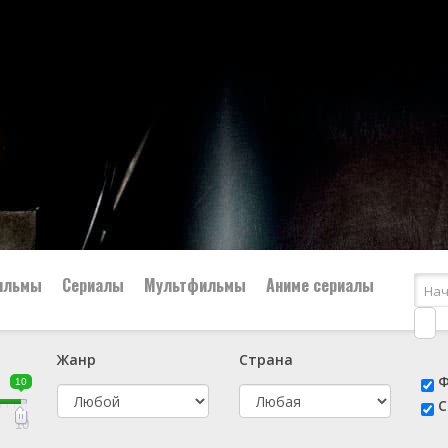
ильмы
Сериалы
Мультфильмы
Аниме сериалы
Жанр
Страна
е
📔 Биография
😎 Боевик
Ф
10
н
👨‍✈️ Военный
🕵️‍♂️ Детектив
С
й
📑 Документальный
😫 Драма
10