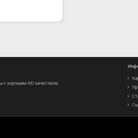
Инф
Ка
ны с хорошим HD качеством.
Пр
Ст
Гл