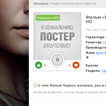
🎲 Игра
Кинокрад
»
Первое желание, раз и навсегда
🎙 Концерт
👫 Мелод
Фильм «П
Хорошее (HD)
🕺 Мюзик
HD
👨‍💻 Реал
The Very Fir
🎤 Ток-шо
Год выхода:
🧙‍♀️ Фант
Режиссёр:
С
🏅 Церем
Производств
Жанр:
мульт
🎥
0
0
0
В ролях:
Разделы:
За
О чем Фильм Первое желание, раз и 
Когда вы родитесь, чего вы будете желать бол