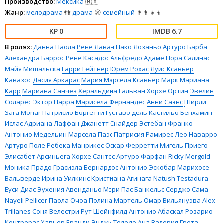
Производство:
Мексика
🇲🇽
Жанр:
мелодрама
👫
драма
😫
семейный
👨‍👩‍👧‍👦
0
6.7
В ролях:
Данна Паола
Рене Лаван
Пако Лозаньо
Артуро Барба
Алехандра Баррос
Рене Касадос
Альфредо Адаме
Нора Салинас
Майя Мишальска
Гарри Гейтнер
Юрем Рохас
Луис Ксавьер
Кавазос
Дасия Аркарас
Мария Марсела
Ксавьер Марк
Мариана
Карр
Мариана Санчез
Херальдина Гальван
Хорхе Ортин
Эвелин
Соларес
Эктор Парра
Марисела Фернандес
Анни Саэнс
Ширли
Sara Monar
Патрисио Боргетти
Густаво дель Кастильо
Бенхамин
Ислас
Адриана Лаффан
Джанетт Снайдер
Эстебан Франко
Антонио Медельин
Марсела Паэс
Патрисия Рамирес
Лео Наварро
Артуро Поле
Ребека Манрикес
Оскар Ферретти
Мигель Приего
Элисабет Арсиньега
Хорхе Сантос
Артуро Фарфан
Ricky Mergold
Моника Прадо
Грасиэла Бернардос
Антонио Эскобар
Марихосе
Вальверде
Ирина Уилкинс
Кристиана Агинага
Natush
Testadura
Ёуси Диас
Эухения Авенданьо
Мэри Пас Банкельс
Серджо Сама
Nayeli Pellicer
Паола Очоа
Полина Мартель
Омар Вильянуэва
Alex
Trillanes
Соня Велестри
Рут Шейнфилд
Антонио Абаскал
Розарио
Контрерас
Хавьер Еранди
Энджи Толедо
Ана Валерия
Грета