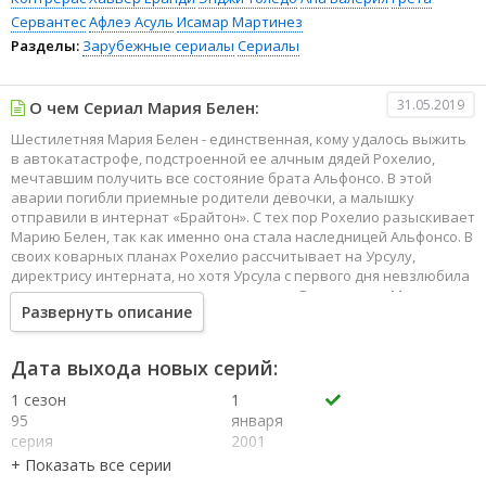
Сервантес
Афлеэ Асуль
Исамар Мартинез
Разделы:
Зарубежные сериалы
Сериалы
31.05.2019
О чем Сериал Мария Белен:
Шестилетняя Мария Белен - единственная, кому удалось выжить
в автокатастрофе, подстроенной ее алчным дядей Рохелио,
мечтавшим получить все состояние брата Альфонсо. В этой
аварии погибли приемные родители девочки, а малышку
отправили в интернат «Брайтон». С тех пор Рохелио разыскивает
Марию Белен, так как именно она стала наследницей Альфонсо. В
своих коварных планах Рохелио рассчитывает на Урсулу,
директрису интерната, но хотя Урсула с первого дня невзлюбила
девочку, у нее другие планы насчет нее. В интернате Мария
Развернуть описание
Белен узнает, что ее настоящий отец - Пабло Диас Кортес. Пабло
очень любил женщину по имени Алехандра, но вынужден был
уехать за границу, чтобы продолжить обучение. Пабло не знал,
Дата выхода новых серий:
что Алехандра ждала ребенка и умерла в родах. Спустя
несколько лет Пабло вернулся домой и узнал о том, что у него
1 сезон
1
есть дочь. Он решает разыскать свою дочь. По счастливому
95
января
совпадению его невеста Ана работает психологом в приюте
серия
2001
«Брайтон». Мария Белен узнает о том, что отец ищет ее, но
1 сезон
1
девочка очень обижена на него и не собирается помогать
94
января