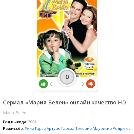
0
0
0
Сериал «Мария Белен» онлайн качество HD
María Belén
Год выхода:
2001
Режиссёр:
Лили Гарса
Артуро Гарсиа Тенорио
Маурисио Родригес