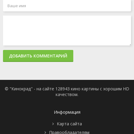
78
января
серия
2001
1 сезон
1
77
января
серия
2001
1 сезон
1
76
января
серия
2001
1 сезон
1
75
января
ДОБАВИТЬ КОММЕНТАРИЙ
серия
2001
1 сезон
1
74
января
серия
2001
1 сезон
1
© "Кинокрад" - на сайте 128943 кино картины с хорошим HD
73
января
качеством.
серия
2001
1 сезон
1
72
января
серия
2001
Информация
1 сезон
1
71
января
Карта сайта
серия
2001
Правообладателям