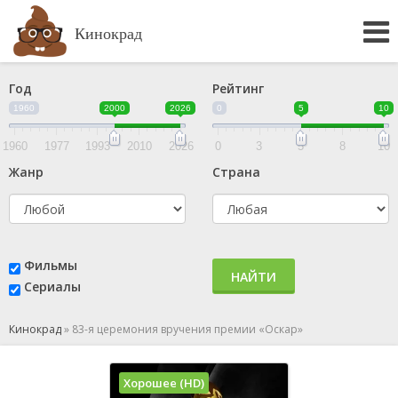
Кинокрад
Год
Рейтинг
1960
2000
2026
0
5
10
1960
1977
1993
2010
2026
0
3
5
8
10
Жанр
Страна
Фильмы
НАЙТИ
Сериалы
Кинокрад
»
83-я церемония вручения премии «Оскар»
Хорошее (HD)