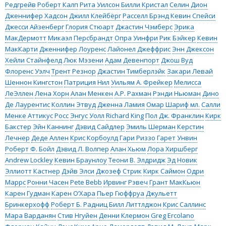
Редгрейв
Роберт Калп
Рита Уилсон
Билли Кристал
Селин Дион
Дженнифер Хадсон
Джилл Клейбёрг
Расселл Брэнд
Кевин Спейси
Джесси Айзенберг
Глория Стюарт
Джастин Чэмберс
Эрика
МакДермотт
Микаэл Персбрандт
Опра Уинфри
Рик Бэйкер
Кевин
МакКарти
Дженнифер Лоуренс
Лайонел Джеффрис
Энн Джексон
Хейли Стайнфелд
Люк Мэзени
Адам Девенпорт
Джош Вуд
Флоренс Уэлч
Трент Резнор
Джастин Тимберлэйк
Закари Левай
Шеннон Кингстон
Патриция Нил
Уильям А. Фрейкер
Мелисса
ЛеЭллен
Лена Хорн
Алан Менкен
А.Р. Рахман
Рэнди Ньюман
Дино
Де Лаурентис
Коллин Этвуд
Дженна Ламия
Омар Шариф мл.
Салли
Менке
Аттикус Росс
Энгус Уолл
Richard King
Пол Дж. Франклин
Кирк
Бакстер
Эйн Каннинг
Дэвид Сайдлер
Эмиль Шерман
Керстин
Лечнер
Деде Аллен
Крис Корбоулд
Гари Риззо
Гарет Унвин
Роберт Ф. Бойл
Дэвид Л. Волпер
Алан Хьюм
Лора Хиршберг
Andrew Lockley
Кевин Браунлоу
Теони В. Элдридж
Эд Новик
Эллиотт Кастнер
Дэйв Элси
Джозеф Стрик
Кирк Саймон
Одри
Маррс
Ронни Часен
Pete Bebb
Ирвинг Рэвеч
Грант МакКьюн
Карен Гудман
Карен О’Хара
Пьер Гюффруа
Джульетт
Бринкерхофф
Роберт Б. Радниц
Билл Литтлджон
Крис Саллинс
Мара Варданян
Стив Нгуйен
Денни Клермон
Greg Ercolano