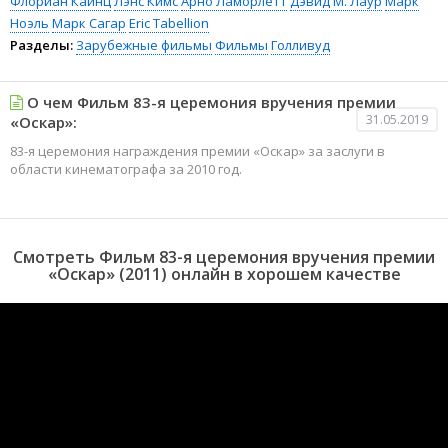
Флориан Кайнц
Лэнс Кимс
Арно Ламорлетт
Дэвид М. Лаур
Марк
Ноэль
Марк Сагар
Eric Tabellion
Разделы:
Зарубежные фильмы
Фильмы
Голливуд
О чем Фильм 83-я церемония вручения премии
31.05.2019
«Оскар»:
83-я церемония награждения премии «Оскар» за заслуги в
области кинематографа за 2010 год.
Смотреть Фильм 83-я церемония вручения премии
«Оскар» (2011) онлайн в хорошем качестве