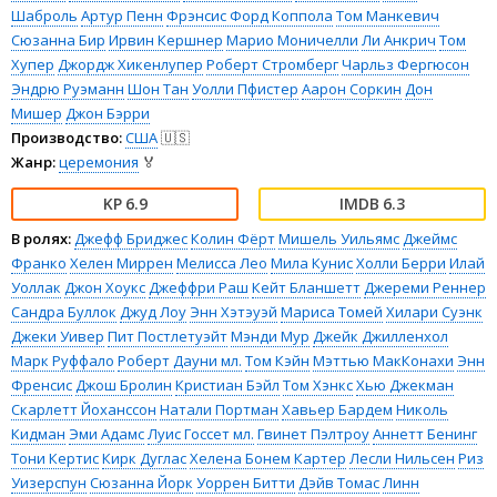
Шаброль
Артур Пенн
Фрэнсис Форд Коппола
Том Манкевич
Сюзанна Бир
Ирвин Кершнер
Марио Моничелли
Ли Анкрич
Том
Хупер
Джордж Хикенлупер
Роберт Стромберг
Чарльз Фергюсон
Эндрю Руэманн
Шон Тан
Уолли Пфистер
Аарон Соркин
Дон
Мишер
Джон Бэрри
Производство:
США
🇺🇸
Жанр:
церемония
🏅
6.9
6.3
В ролях:
Джефф Бриджес
Колин Фёрт
Мишель Уильямс
Джеймс
Франко
Хелен Миррен
Мелисса Лео
Мила Кунис
Холли Берри
Илай
Уоллак
Джон Хоукс
Джеффри Раш
Кейт Бланшетт
Джереми Реннер
Сандра Буллок
Джуд Лоу
Энн Хэтэуэй
Мариса Томей
Хилари Суэнк
Джеки Уивер
Пит Постлетуэйт
Мэнди Мур
Джейк Джилленхол
Марк Руффало
Роберт Дауни мл.
Том Кэйн
Мэттью МакКонахи
Энн
Френсис
Джош Бролин
Кристиан Бэйл
Том Хэнкс
Хью Джекман
Скарлетт Йоханссон
Натали Портман
Хавьер Бардем
Николь
Кидман
Эми Адамс
Луис Госсет мл.
Гвинет Пэлтроу
Аннетт Бенинг
Тони Кертис
Кирк Дуглас
Хелена Бонем Картер
Лесли Нильсен
Риз
Уизерспун
Сюзанна Йорк
Уоррен Битти
Дэйв Томас
Линн