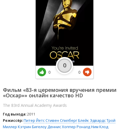
0
0
0
Фильм «83-я церемония вручения премии
«Оскар»» онлайн качество HD
The 83rd Annual Academy Awards
Год выхода:
2011
Режиссёр:
Питер Йетс
Стивен Спилберг
Блейк Эдвардс
Трой
Миллер
Кэтрин Бигелоу
Деннис Хоппер
Роналд Ним
Клод