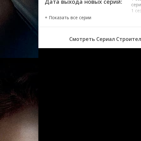
Дата выхода новых серий:
сер
1 се
сер
1 се
сер
1 се
Смотреть Сериал Строител
сер
1 се
сер
1 се
сер
1 се
сер
1 се
сер
1 се
сер
1 се
сер
1 се
сер
0 се
сер