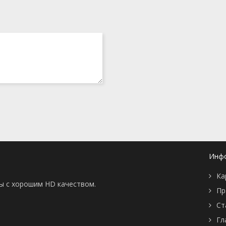
Инф
Ка
ны с хорошим HD качеством.
Пр
Ст
Гл