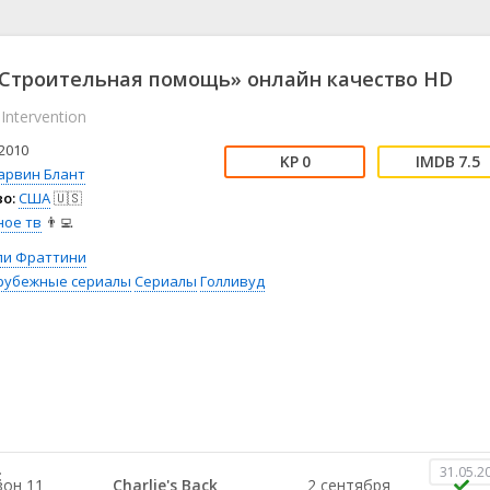
📖 История
🤪 Комедия
🎥 Короткометражка
🔪 Криминал
рама
🎼 Музыка
🧚‍♀️ Мультфильм
Строительная помощь» онлайн качество HD
л
👨‍💼 Новости
🎒 Приключения
Intervention
ьное тв
👨‍👩‍👧‍👦 Семейный
⚽ Спорт
у
🤯 Триллер
😱 Ужасы
2010
0
7.5
астика
🤠 Фильм-нуар
🧝‍♂️ Фэнтези
арвин Блант
о:
США
🇺🇸
ония
ное тв
👨‍💻
ли Фраттини
рубежные сериалы
Сериалы
Голливуд
31.05.2
:
зон 11
Charlie's Back
2 сентября