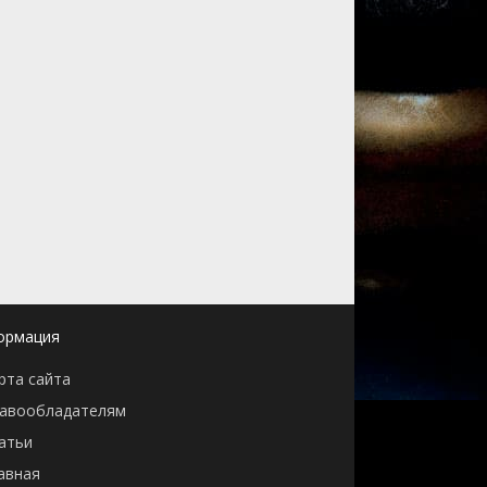
ормация
рта сайта
авообладателям
атьи
авная