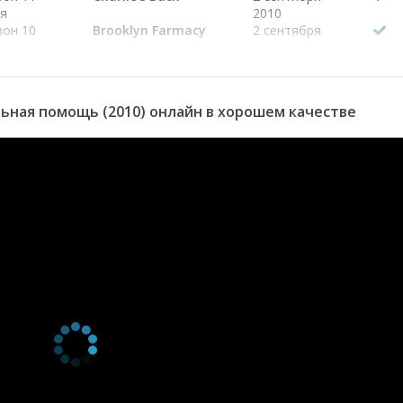
ия
2010
зон 10
Brooklyn Farmacy
2 сентября
ия
2010
зон 9
Guys and Dolls
2 сентября
ия
Billard Hall
2010
зон 8
Молодежный центр
28 мая 2010
ьная помощь (2010) онлайн в хорошем качестве
ия
зон 7
Академия бокса
4 июня 2010
ия
зон 6
Real Deal
21 мая 2010
ия
Barbershop
зон 5
Бар
14 мая 2010
ия
зон 4
Ботта да Вино
7 мая 2010
ия
зон 3
Ал Ди Ла
30 апреля
ия
2010
зон 2
Взлететь на
20 апреля
ия
крылышках
2010
зон 1
Блерни Стоун
13 апреля
ия
2010
зон 0
Аптека в Бруклине
2 сентября
ия
2010