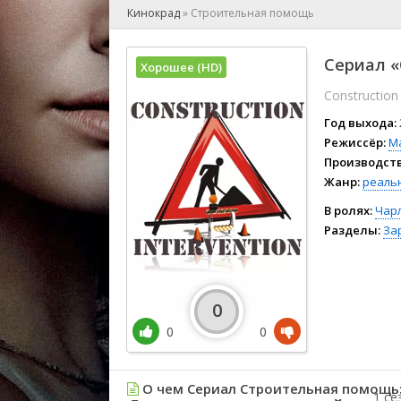
🎲 Игра
Кинокрад
»
Строительная помощь
🎙 Концерт
👫 Мелод
Сериал «
Хорошее (HD)
🕺 Мюзик
Construction 
👨‍💻 Реал
🎤 Ток-шо
Год выхода:
🧙‍♀️ Фант
Режиссёр:
М
Производств
🏅 Церем
Жанр:
реаль
В ролях:
Чар
Разделы:
За
0
0
0
О чем Сериал Строительная помощь
1 се