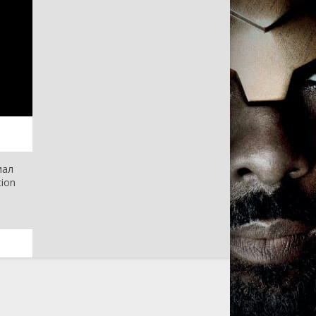
иал
ion