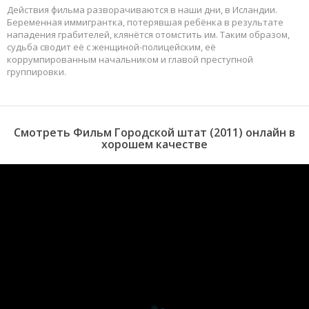
Действия фильма разворачиваются в наши дни, в Исландии.
Беременная иммигрантка, потерявшая ребёнка в результате
нападения грабителей, клянётся отомстить им. Таким образом,
судьба сводит её с женщиной-полицейским, её
коррумпированным начальником и главой преступной
группировки.
Смотреть Фильм Городской штат (2011) онлайн в
хорошем качестве