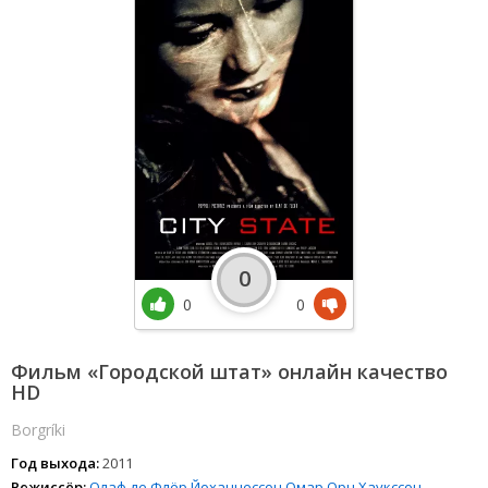
0
0
0
Фильм «Городской штат» онлайн качество
HD
Borgríki
Год выхода:
2011
Режиссёр:
Олаф де Флёр Йоханнессон
Омар Орн Хаукссон