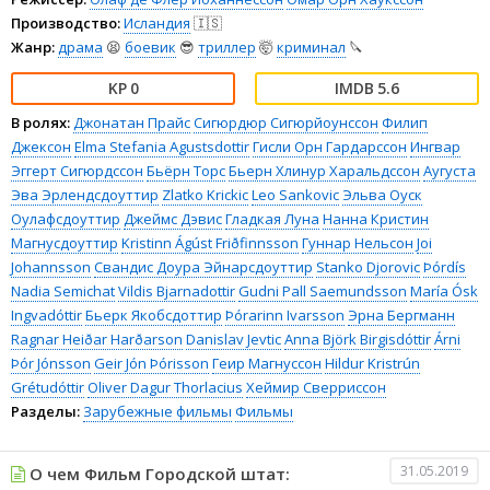
Производство:
Исландия
🇮🇸
Жанр:
драма
😫
боевик
😎
триллер
🤯
криминал
🔪
0
5.6
В ролях:
Джонатан Прайс
Сигюрдюр Сигюрйоунссон
Филип
Джексон
Elma Stefania Agustsdottir
Гисли Орн Гардарссон
Ингвар
Эггерт Сигюрдссон
Бьёрн Торс
Бьерн Хлинур Харальдссон
Аугуста
Эва Эрлендсдоуттир
Zlatko Krickic
Leo Sankovic
Эльва Оуск
Оулафсдоуттир
Джеймс Дэвис
Гладкая Луна
Нанна Кристин
Магнусдоуттир
Kristinn Ágúst Friðfinnsson
Гуннар Нельсон
Joi
Johannsson
Свандис Доура Эйнарсдоуттир
Stanko Djorovic
Þórdís
Nadia Semichat
Vildis Bjarnadottir
Gudni Pall Saemundsson
María Ósk
Ingvadóttir
Бьерк Якобсдоттир
Þórarinn Ivarsson
Эрна Бергманн
Ragnar Heiðar Harðarson
Danislav Jevtic
Anna Björk Birgisdóttir
Árni
Þór Jónsson
Geir Jón Þórisson
Геир Магнуссон
Hildur Kristrún
Grétudóttir
Oliver Dagur Thorlacius
Хеймир Сверриссон
Разделы:
Зарубежные фильмы
Фильмы
31.05.2019
О чем Фильм Городской штат: