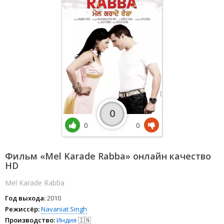
0
0
0
Фильм «Mel Karade Rabba» онлайн качество
HD
Mel Karade Rabba
Год выхода:
2010
Режиссёр:
Navaniat Singh
Производство:
Индия
🇮🇳