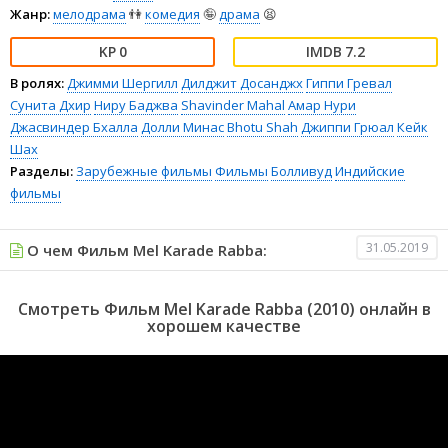
Жанр:
мелодрама
👫
комедия
🤪
драма
😫
0
7.2
В ролях:
Джимми Шергилл
Дилджит Досанджх
Гиппи Гревал
Сунита Дхир
Ниру Баджва
Shavinder Mahal
Амар Нури
Джасвиндер Бхалла
Долли Минас
Bhotu Shah
Джиппи Грюал
Кейк
Шах
Разделы:
Зарубежные фильмы
Фильмы
Болливуд
Индийские
фильмы
31.05.2019
О чем Фильм Mel Karade Rabba:
Смотреть Фильм Mel Karade Rabba (2010) онлайн в
хорошем качестве