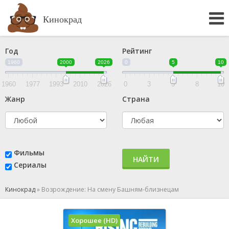
Кинокрад
Год
Рейтинг
1960
2000
2026
0
5
10
1960
1977
1993
2010
2026
0
3
5
8
10
Жанр
Страна
Фильмы
НАЙТИ
Сериалы
Кинокрад
»
Возрождение: На смену Башням-близнецам
Хорошее (HD)