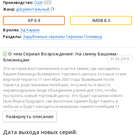
Производство:
США
🇺🇸
Жанр:
документальный
📑
6.9
8.3
В ролях:
Эд Харрис
Разделы:
Зарубежные сериалы
Сериалы
Голливуд
О чем Сериал Возрождение: На смену Башням-
31.05.2019
близнецам:
Это история восстановления участка земли, где находились
башни-близнецы Всемирного торгового центра, которые стали
жертвой теракта 11 сентября 2001 года. Выжившие после
теракта, родственники погибших, энтузиасты и просто
неравнодушные люди объединили усилия для того, чтобы
построить новый торговый центр. Это будет началом нового
Нью-Йорка будущего, где высотные здания будут парить в
небесах и будет находиться мемориал памяти погибшим 11
сентября.
Развернуть описание
Дата выхода новых серий: