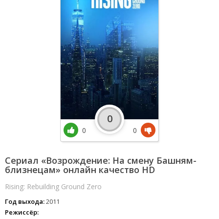
0
0
0
Сериал «Возрождение: На смену Башням-
близнецам» онлайн качество HD
Rising: Rebuilding Ground Zero
Год выхода:
2011
Режиссёр: