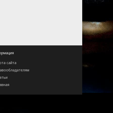
ормация
рта сайта
авообладателям
атьи
авная