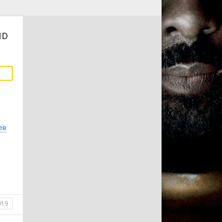
HD
ев
019