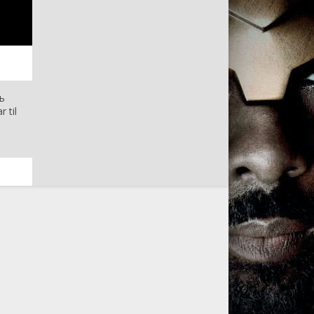
ь
 til