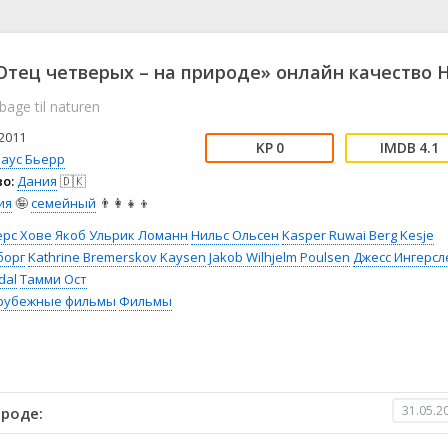
📖 История
🤪 Комедия
🎥 Короткометражка
🔪 Криминал
рама
🎼 Музыка
🧚‍♀️ Мультфильм
тец четверых – на природе» онлайн качество 
л
👨‍💼 Новости
🎒 Приключения
tilbage til naturen
ьное тв
👨‍👩‍👧‍👦 Семейный
⚽ Спорт
у
🤯 Триллер
😱 Ужасы
2011
0
4.1
астика
🤠 Фильм-нуар
🧝‍♂️ Фэнтези
лаус Бьерр
о:
Дания
🇩🇰
ония
ия
🤪
семейный
👨‍👩‍👧‍👦
ерс Хове
Якоб Ульрик Ломанн
Нильс Ольсен
Kasper Ruwai Berg Kesje
борг
Kathrine Bremerskov Kaysen
Jakob Wilhjelm Poulsen
Джесс Ингерсл
dal
Тамми Ост
рубежные фильмы
Фильмы
31.05.2
роде: