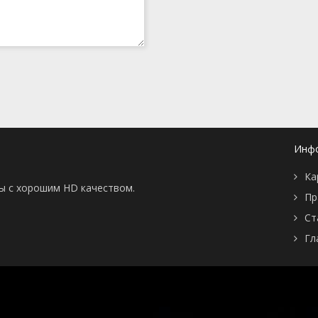
Инф
Ка
ны с хорошим HD качеством.
Пр
Ст
Гл