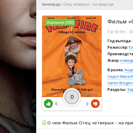
🎲 Игра
Кинокрад
»
Отец четверых – на природе
🎙 Концерт
👫 Мелод
Фильм «О
Хорошее (HD)
🕺 Мюзик
Far til fire - 
👨‍💻 Реал
🎤 Ток-шо
Год выхода:
🧙‍♀️ Фант
Режиссёр:
К
Производств
🏅 Церем
Жанр:
комед
В ролях:
Анд
Сидсе Микел
Søren Bregen
Разделы:
За
0
0
0
О чем Фильм Отец четверых – на при