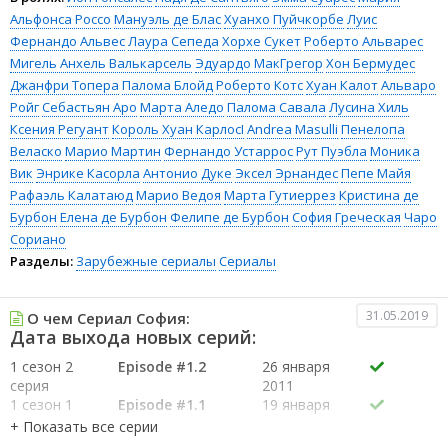
Альфонса Россо
Мануэль де Блас
Хуанхо Пуйчкорбе
Луис
Фернандо Альвес
Лаура Сепеда
Хорхе Сукет
Роберто Альварес
Мигель Анхель Валькарсель
Эдуардо МакГрегор
Хон Бермудес
Джанфри Топера
Палома Блойд
Роберто Котс
Хуан Калот
Альваро
Ройг
Себастьян Аро
Марта Аледо
Палома Савала
Лусина Хиль
Ксения Регуант
Король Хуан КарлосI
Andrea Masulli
Пенелопа
Веласко
Марио Мартин
Фернандо Устаррос
Рут Пуэбла
Моника
Вик
Энрике Касорла
Антонио Дуке
Эксел Эрнандес
Пепе Майя
Рафаэль Калатаюд
Марио Ведоя
Марта Гутиеррез
Кристина де
Бурбон
Елена де Бурбон
Фелипе де Бурбон
София Греческая
Чаро
Сориано
Разделы:
Зарубежные сериалы
Сериалы
31.05.2019
О чем Сериал София:
Дата выхода новых серий:
1 сезон 2
Episode #1.2
26 января
серия
2011
1 сезон 1
Episode #1.1
19 января
серия
2011