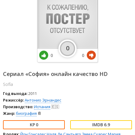
0
0
0
Сериал «София» онлайн качество HD
Sofía
Год выхода:
2011
Режиссёр:
Антонио Эрнандес
Производство:
Испания
🇪🇸
Жанр:
биография
📔
0
6.9
В ролях:
Йон Гонсалес
Надя Де Сантьяго
Эмма Суарес
Мария