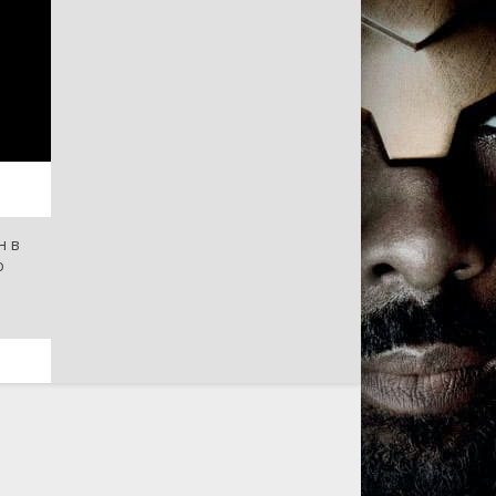
н в
о