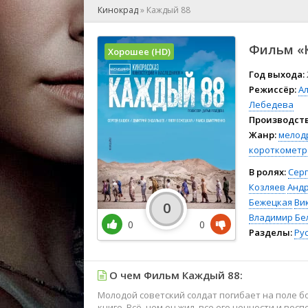
🎲 Игра
Кинокрад
»
Каждый 88
🎙 Концерт
👫 Мелод
Фильм «К
Хорошее (HD)
🕺 Мюзик
👨‍💻 Реал
Год выхода:
Режиссёр:
А
🎤 Ток-шо
Лебедева
🧙‍♀️ Фант
Производств
🏅 Церем
Жанр:
мелод
короткометр
В ролях:
Сер
Козляев
Анд
Бежецкая
Ви
0
Владимир Бе
0
0
Разделы:
Ру
О чем Фильм Каждый 88:
Молодой советский солдат погибает на поле боя
книге. Всё, чем он жил, все его ценности и во