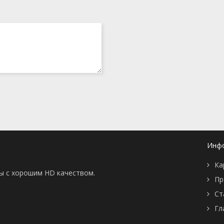
Инф
Ка
ны с хорошим HD качеством.
Пр
Ст
Гл