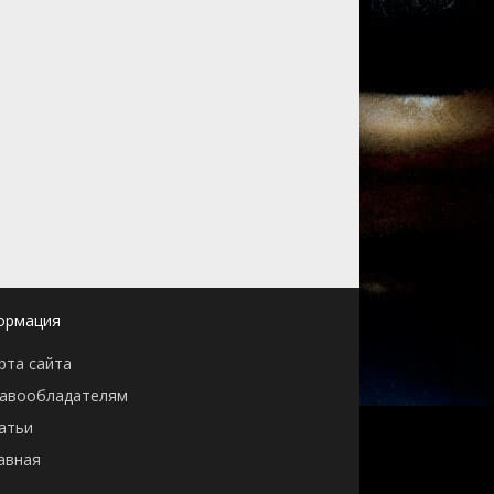
ормация
рта сайта
авообладателям
атьи
авная