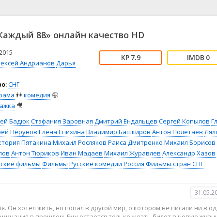
📖 История
🤪 Комедия
🎥 Короткометражка
🔪 Криминал
рама
🎼 Музыка
🧚‍♀️ Мультфильм
аждый 88» онлайн качество HD
л
👨‍💼 Новости
🎒 Приключения
ьное тв
👨‍👩‍👧‍👦 Семейный
⚽ Спорт
2015
7.9
0
лексей Андрианов
Дарья
у
🤯 Триллер
😱 Ужасы
астика
🤠 Фильм-нуар
🧝‍♂️ Фэнтези
о:
СНГ
ония
рама
👫
комедия
🤪
ажка
🎥
гей Бадюк
Стэфания Заровная
Дмитрий Ендальцев
Сергей Копылов
Г
рей Перунов
Елена Епихина
Владимир Башкиров
Антон Полетаев
Лял
ктория Пятакина
Михаил Росляков
Раиса Дмитренко
Михаил Борисов
лов
Антон Тюриков
Иван Мадаев
Михаил Журавлев
Александр Хазов
сские фильмы
Фильмы
Русские комедии
Россия
Фильмы стран СНГ
31.05.2
. Он хотел жить, но попал в другой мир, о котором не писали ни в о
споминания в прошлом. Ему остается только ждать билет в новую жизн