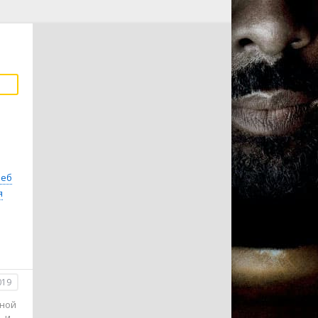
леб
я
019
дной
ь и