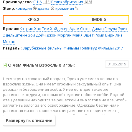
Производство:
США
🇺🇸
Великобритания
🇬🇧
Жанр:
комедия
🤪
драма
😫
криминал
🔪
6.2
6
В ролях:
Кэтрин Хан
Тим Хайдекер
Адам Скотт
Дилан Гелула
Эрик
Эдельштейн
Зои Дойч
Джои Морган
Майя Эшет
Роми Бирн
Лиз
Мохан
Разделы:
Зарубежные фильмы
Фильмы
Голливуд
Фильмы 2017
31.05.2019
О чем Фильм Взрослые игры:
Несмотря на свою юный возраст, Эрика уже смело вошла во
взрослую жизнь. Она имеет огромный сексуальный опыт. Она
дерзкая и безбашенная особа. У нее есть две такие же
развязные подруги, которых объединяет общее хобби. Родной
отец девушки находится за решеткой и она готова на все, чтобы
заплатить залог за его освобождение. Однажды беспечная и
развязная жизнь старшеклассницы меняется в один момент,
когда ее мать знакомится с мужчиной своей мечты. И это уже
Развернуть описание
становится игрой под названием жизнь, в которой все возможно
и правила меняются каждую секунду.
Однако, не это событие стало роковым в жизни Эрики. Однажды