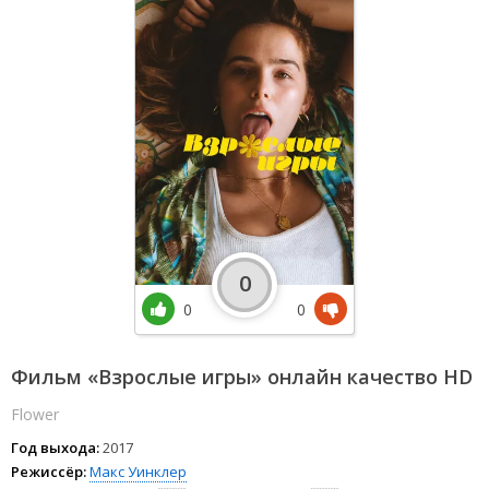
0
0
0
Фильм «Взрослые игры» онлайн качество HD
Flower
Год выхода:
2017
Режиссёр:
Макс Уинклер