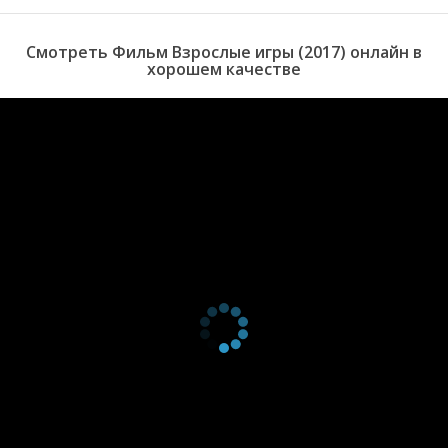
ее отчим знакомит девушку со своим сыном от первого брака.
Это весьма толстый и неуклюжий парень по имени Люк.
Смотреть Фильм Взрослые игры (2017) онлайн в
Оказывается, он только что выписался из реабилитационного
хорошем качестве
центра, где проходил лечение от наркозависимости и
расстройства пищевого тракта.