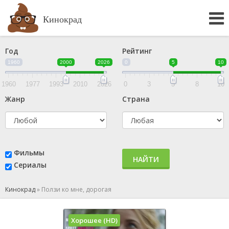
Кинокрад
Год
Рейтинг
1960
2000
2026
0
5
10
1960
1977
1993
2010
2026
0
3
5
8
10
Жанр
Страна
Фильмы
НАЙТИ
Сериалы
Кинокрад
»
Ползи ко мне, дорогая
Хорошее (HD)