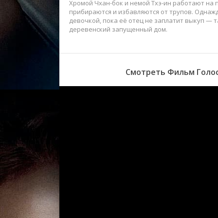
Хромой Чхан-бок и немой Тхэ-ин работают на 
прибираются и избавляются от трупов. Однажд
девочкой, пока её отец не заплатит выкуп — т
деревенский запущенный дом.
Смотреть Фильм Голос