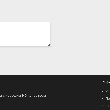
Инф
Ка
ны с хорошим HD качеством.
Пр
Ст