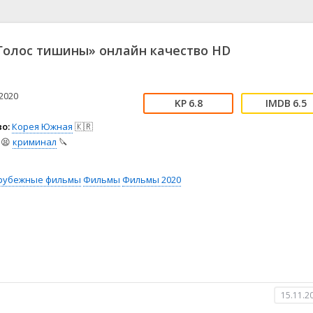
📖 История
🤪 Комедия
🎥 Короткометражка
🔪 Криминал
рама
🎼 Музыка
🧚‍♀️ Мультфильм
олос тишины» онлайн качество HD
л
👨‍💼 Новости
🎒 Приключения
ьное тв
👨‍👩‍👧‍👦 Семейный
⚽ Спорт
у
🤯 Триллер
😱 Ужасы
2020
6.8
6.5
астика
🤠 Фильм-нуар
🧝‍♂️ Фэнтези
о:
Корея Южная
🇰🇷
ония
😫
криминал
🔪
рубежные фильмы
Фильмы
Фильмы 2020
15.11.2