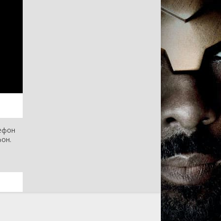
лефон
фон.