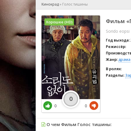
🎲 Игра
Кинокрад
»
Голос тишины
🎙 Концерт
👫 Мелод
Фильм «Г
Хорошее (HD)
🕺 Мюзик
Sorido eopsi
👨‍💻 Реал
🎤 Ток-шо
Год выхода:
🧙‍♀️ Фант
Режиссёр:
Производств
🏅 Церем
Жанр:
драма
В ролях:
Разделы:
За
0
0
0
О чем Фильм Голос тишины: