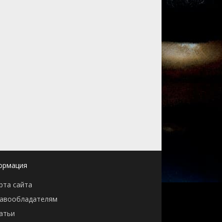
ормация
рта сайта
авообладателям
атьи