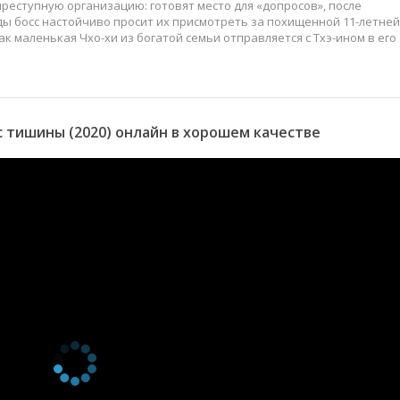
преступную организацию: готовят место для «допросов», после
ы босс настойчиво просит их присмотреть за похищенной 11-летней
ак маленькая Чхо-хи из богатой семьи отправляется с Тхэ-ином в его
 тишины (2020) онлайн в хорошем качестве