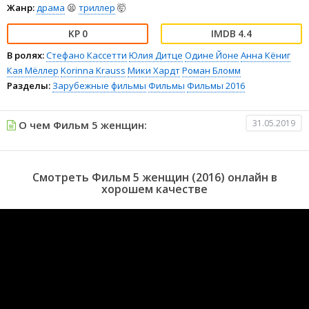
Жанр:
драма
😫
триллер
🤯
0
4.4
В ролях:
Стефано Кассетти
Юлия Дитце
Одине Йоне
Анна Кёниг
Кая Мёллер
Korinna Krauss
Мики Хардт
Роман Бломм
Разделы:
Зарубежные фильмы
Фильмы
Фильмы 2016
31.05.2019
О чем Фильм 5 женщин:
Смотреть Фильм 5 женщин (2016) онлайн в
хорошем качестве