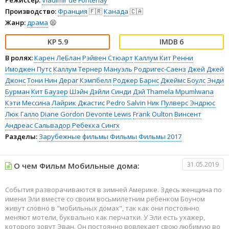
Производство:
Франция
🇫🇷
Канада
🇨🇦
Жанр:
драма
😫
5.9
6
В ролях:
Карен ЛеБлан
Рэйвен Стюарт
Каллум Кит Ренни
Имоджен Путс
Каллум Тернер
Мануэль Родригес-Саенз
Джей Джей
Джонс
Тони Нин
Дераг Кэмпбелл
Роджер Барнс
Джеймс Боулс
Энди
Бурман
Кит Баузер
Шэйн Дэйли
Синди Дэй
Thamela Mpumlwana
Кэти Мессина
Лайрик Джастис
Pedro Salvin
Ник Пулверс Эндрюс
Люк Галло
Diane Gordon
Devonte Lewis
Frank Oulton
Винсент
Андреас Сальвадор
Ребекка Сингх
Разделы:
Зарубежные фильмы
Фильмы
Фильмы 2017
31.05.2019
О чем Фильм Мобильные дома:
События разворачиваются в зимней Америке. Здесь женщина по
имени Эли вместе со своим восьмилетним ребенком Боуном
живут словно в "мобильных домах", так как они постоянно
меняют мотели, буквально как перчатки. У Эли есть ухажер,
которого зовут Эван. Он постоянно вовлекает свою любимую во