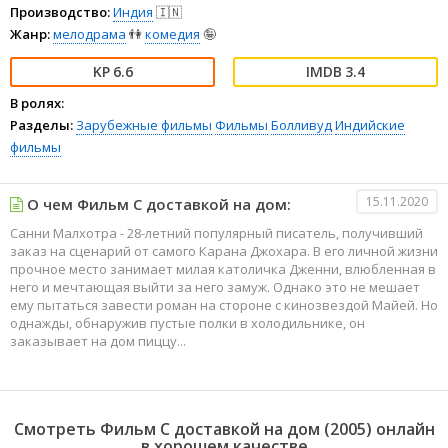
Производство:
Индия
🇮🇳
Жанр:
мелодрама
👫
комедия
🤪
6.6
3.4
В ролях:
Разделы:
Зарубежные фильмы
Фильмы
Болливуд
Индийские
фильмы
15.11.2020
О чем Фильм С доставкой на дом:
Санни Малхотра - 28-летний популярный писатель, получивший
заказ на сценарий от самого Карана Джохара. В его личной жизни
прочное место занимает милая католичка Дженни, влюбленная в
него и мечтающая выйти за него замуж. Однако это не мешает
ему пытаться завести роман на стороне с кинозвездой Майей. Но
однажды, обнаружив пустые полки в холодильнике, он
заказывает на дом пиццу...
Смотреть Фильм С доставкой на дом (2005) онлайн
в хорошем качестве