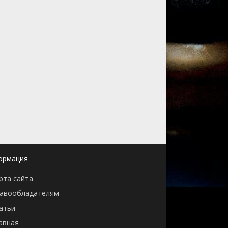
ормация
рта сайта
авообладателям
атьи
авная