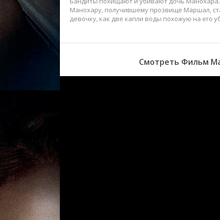
Бандиты похищают и убивают дочь Манохара. 
Манохару, получившему прозвище Маршал, ста
девочку, как две капли воды похожую на его у
Смотреть Фильм Ма