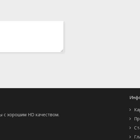
Инф
Ка
ны с хорошим HD качеством.
Пр
Ст
Гл