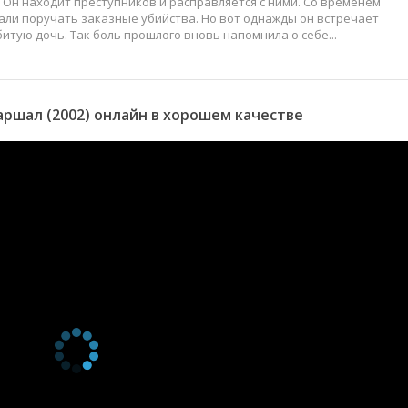
Он находит преступников и расправляется с ними. Со временем
ли поручать заказные убийства. Но вот однажды он встречает
битую дочь. Так боль прошлого вновь напомнила о себе...
ршал (2002) онлайн в хорошем качестве