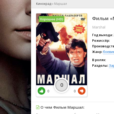
🎲 Игра
Кинокрад
»
Маршал
🎙 Концерт
👫 Мелод
Фильм «
Хорошее (HD)
🕺 Мюзик
Marshal
👨‍💻 Реал
🎤 Ток-шо
Год выхода:
🧙‍♀️ Фант
Режиссёр:
Производств
🏅 Церем
Жанр:
боеви
В ролях:
Разделы:
За
0
0
0
О чем Фильм Маршал: