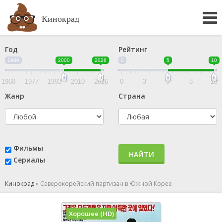
Кинокрад
Год
Рейтинг
1960
2000
2026
0
5
10
1960
1977
1993
2010
2026
0
3
5
8
10
Жанр
Страна
Фильмы
НАЙТИ
Сериалы
Кинокрад
»
Северокорейский партизан в Южной Корее
Хорошее (HD)