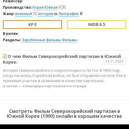
Режиссёр:
Производство:
Корея Южная
🇰🇷
Жанр:
военный
👨‍✈️
история
📖
биография
📔
0
6.5
В ролях:
Разделы:
Зарубежные фильмы
Фильмы
О чем Фильм Северокорейский партизан в Южной
15.11.2020
Корее:
История северокорейского корреспондента Ли Тхэ. В 1950 году,
когда началась Корейская война, он был отправлен на поле боя и
принимал участие в сражениях в качестве партизана,
а затем — командира партизанского отряда.
Смотреть Фильм Северокорейский партизан в
Южной Корее (1990) онлайн в хорошем качестве