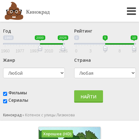
Кинокрад
Год
Рейтинг
1960
2000
2026
0
5
10
1960
1977
1993
2010
2026
0
3
5
8
10
Жанр
Страна
Фильмы
НАЙТИ
Сериалы
Кинокрад
»
Котенок с улицы Лизюкова
Хорошее (HD)