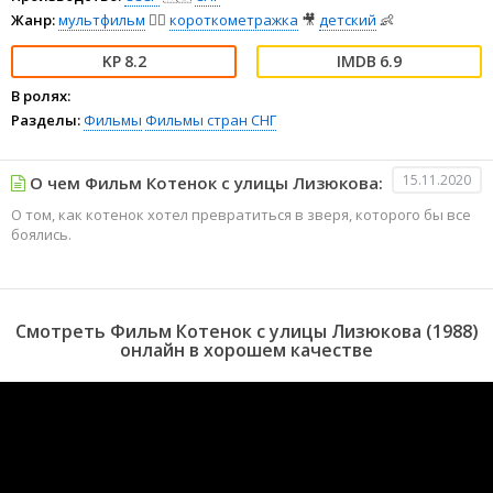
Жанр:
мультфильм
🧚‍♀️
короткометражка
🎥
детский
👶
8.2
6.9
В ролях:
Разделы:
Фильмы
Фильмы стран СНГ
15.11.2020
О чем Фильм Котенок с улицы Лизюкова:
О том, как котенок хотел превратиться в зверя, которого бы все
боялись.
Смотреть Фильм Котенок с улицы Лизюкова (1988)
онлайн в хорошем качестве