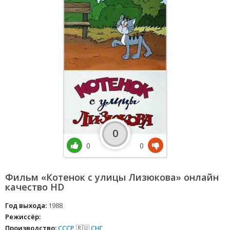
0
0
0
Фильм «Котенок с улицы Лизюкова» онлайн
качество HD
Год выхода:
1988
Режиссёр:
Производство:
СССР
🇷🇺
СНГ