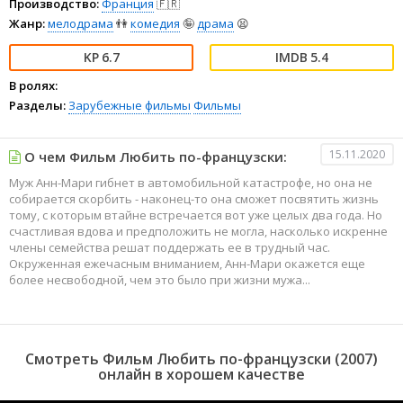
Производство:
Франция
🇫🇷
Жанр:
мелодрама
👫
комедия
🤪
драма
😫
6.7
5.4
В ролях:
Разделы:
Зарубежные фильмы
Фильмы
15.11.2020
О чем Фильм Любить по-французски:
Муж Анн-Мари гибнет в автомобильной катастрофе, но она не
собирается скорбить - наконец-то она сможет посвятить жизнь
тому, с которым втайне встречается вот уже целых два года. Но
счастливая вдова и предположить не могла, насколько искренне
члены семейства решат поддержать ее в трудный час.
Окруженная ежечасным вниманием, Анн-Мари окажется еще
более несвободной, чем это было при жизни мужа...
Смотреть Фильм Любить по-французски (2007)
онлайн в хорошем качестве