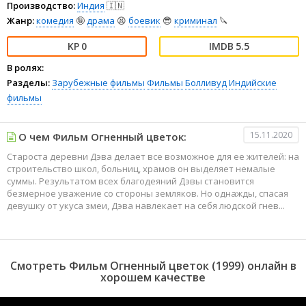
Производство:
Индия
🇮🇳
Жанр:
комедия
🤪
драма
😫
боевик
😎
криминал
🔪
0
5.5
В ролях:
Разделы:
Зарубежные фильмы
Фильмы
Болливуд
Индийские
фильмы
15.11.2020
О чем Фильм Огненный цветок:
Староста деревни Дэва делает все возможное для ее жителей: на
строительство школ, больниц, храмов он выделяет немалые
суммы. Результатом всех благодеяний Дэвы становится
безмерное уважение со стороны земляков. Но однажды, спасая
девушку от укуса змеи, Дэва навлекает на себя людской гнев...
Смотреть Фильм Огненный цветок (1999) онлайн в
хорошем качестве