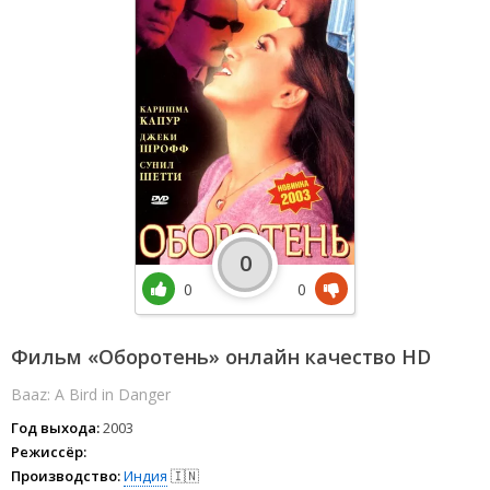
0
0
0
Фильм «Оборотень» онлайн качество HD
Baaz: A Bird in Danger
Год выхода:
2003
Режиссёр:
Производство:
Индия
🇮🇳