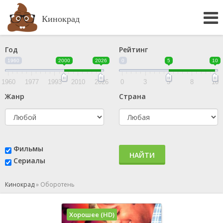
Кинокрад
Год
Рейтинг
1960
2000
2026
0
5
10
1960
1977
1993
2010
2026
0
3
5
8
10
Жанр
Страна
Фильмы
НАЙТИ
Сериалы
Кинокрад
»
Оборотень
Хорошее (HD)