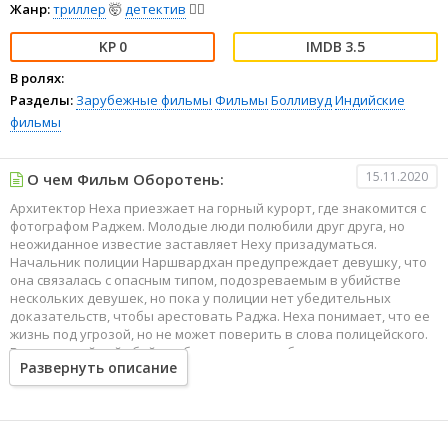
Жанр:
триллер
🤯
детектив
🕵️‍♂️
0
3.5
В ролях:
Разделы:
Зарубежные фильмы
Фильмы
Болливуд
Индийские
фильмы
15.11.2020
О чем Фильм Оборотень:
Архитектор Неха приезжает на горный курорт, где знакомится с
фотографом Раджем. Молодые люди полюбили друг друга, но
неожиданное известие заставляет Неху призадуматься.
Начальник полиции Наршвардхан предупреждает девушку, что
она связалась с опасным типом, подозреваемым в убийстве
нескольких девушек, но пока у полиции нет убедительных
доказательств, чтобы арестовать Раджа. Неха понимает, что ее
жизнь под угрозой, но не может поверить в слова полицейского.
Вскоре серийный убийца обнаруживает себя…
Развернуть описание