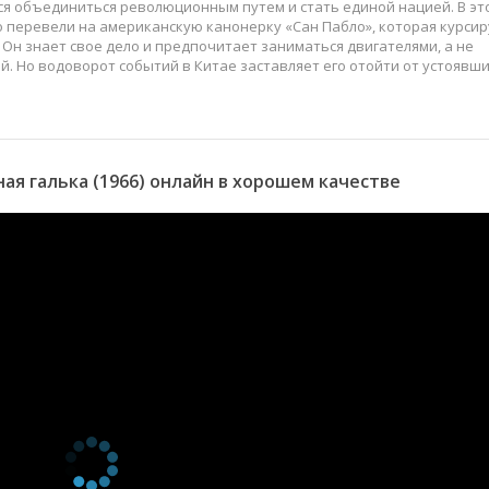
тся объединиться революционным путем и стать единой нацией. В эт
 перевели на американскую канонерку «Сан Пабло», которая курсир
 Он знает свое дело и предпочитает заниматься двигателями, а не
. Но водоворот событий в Китае заставляет его отойти от устоявши
я галька (1966) онлайн в хорошем качестве