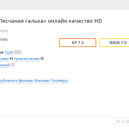
📖 История
🤪 Комедия
🎥 Короткометражка
🔪 Криминал
рама
🎼 Музыка
🧚‍♀️ Мультфильм
есчаная галька» онлайн качество HD
л
👨‍💼 Новости
🎒 Приключения
bbles
ьное тв
👨‍👩‍👧‍👦 Семейный
⚽ Спорт
у
🤯 Триллер
😱 Ужасы
1966
7.3
7.5
астика
🤠 Фильм-нуар
🧝‍♂️ Фэнтези
о:
США
🇺🇸
ония
рама
👫
приключения
🎒
нный
👨‍✈️
рубежные фильмы
Фильмы
Голливуд
15.11.2