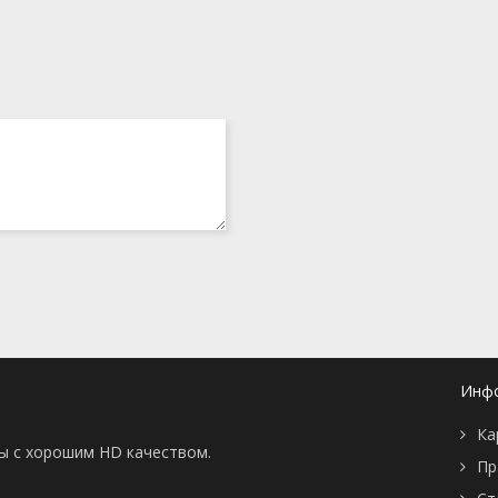
Инф
Ка
ны с хорошим HD качеством.
Пр