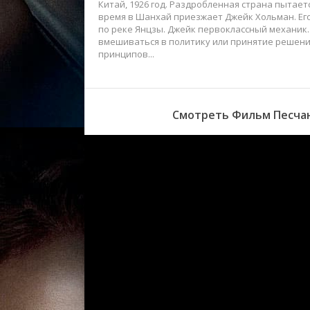
Китай, 1926 год. Раздробленная страна пытае
время в Шанхай приезжает Джейк Хольман. Его
по реке Янцзы. Джейк первоклассный механик.
вмешиваться в политику или принятие решений
принципов...
Смотреть Фильм Песчана