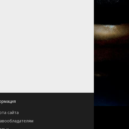
ормация
рта сайта
авообладателям