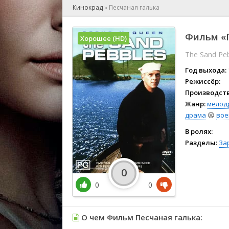
🎲 Игра
Кинокрад
»
Песчаная галька
🎙 Концерт
👫 Мелод
Фильм «П
Хорошее (HD)
🕺 Мюзик
The Sand Pe
👨‍💻 Реал
🎤 Ток-шо
Год выхода:
🧙‍♀️ Фант
Режиссёр:
Производств
🏅 Церем
Жанр:
мелод
драма
😫
вое
В ролях:
Разделы:
За
0
0
0
О чем Фильм Песчаная галька: