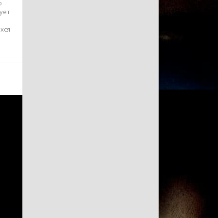
о
ует
хся