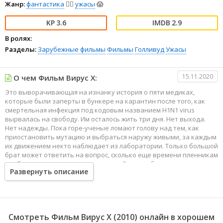
Жанр:
фантастика
🧙‍♀️
ужасы
😱
3.6
2.9
В ролях:
Разделы:
Зарубежные фильмы
Фильмы
Голливуд
Ужасы
15.11.2020
О чем Фильм Вирус Х:
Это выворачивающая на изнанку история о пяти медиках,
которые были заперты в бункере на карантин после того, как
смертельная инфекция под кодовым названием H1N1 virus
вырвалась на свободу. Им осталось жить три дня. Нет выхода.
Нет надежды. Пока горе-ученые ломают голову над тем, как
приостановить мутацию и выбраться наружу живыми, за каждым
их движением некто наблюдает из лаборатории. Только большой
брат может ответить на вопрос, сколько еще времени пленникам
необходимо провести в карантинной зоне и будут ли они
Развернуть описание
освобождены... Тем временем, кроме ужасной болезни и
смертельной мутации, беднягам угрожает загадочный
седовласый человек, появившийся буквально ниоткуда.
Смотреть Фильм Вирус Х (2010) онлайн в хорошем