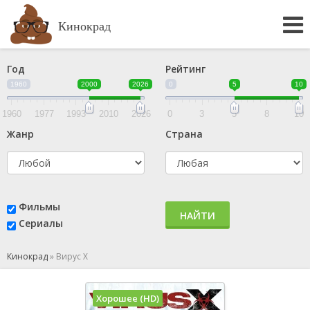
Кинокрад
Год
Рейтинг
1960
2000
2026
0
5
10
1960
1977
1993
2010
2026
0
3
5
8
10
Жанр
Страна
Фильмы
НАЙТИ
Сериалы
Кинокрад
»
Вирус Х
Хорошее (HD)