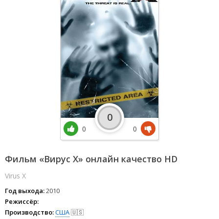
0
0
0
Фильм «Вирус Х» онлайн качество HD
Virus X
Год выхода:
2010
Режиссёр:
Производство:
США
🇺🇸