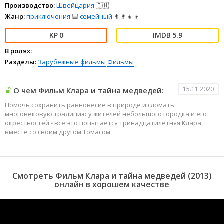
Производство:
Швейцария
🇨🇭
Жанр:
приключения
🎒
семейный
👨‍👩‍👧‍👦
0
5.9
В ролях:
Разделы:
Зарубежные фильмы
Фильмы
15.11.2020
О чем Фильм Клара и тайна медведей:
Помочь сохранить равновесие в природе и сломать
многовековую традицию у жителей небольшого городка и его
окрестностей - все это попытается тринадцатилетняя Клара
вместе со своим другом Томасом.
Смотреть Фильм Клара и тайна медведей (2013)
онлайн в хорошем качестве