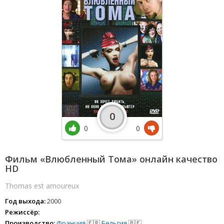
0
0
0
Фильм «Влюбленный Тома» онлайн качество
HD
Thomas est amoureux
Год выхода:
2000
Режиссёр:
Производство:
Франция
🇫🇷
Бельгия
🇧🇪