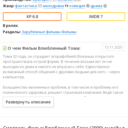
Жанр:
фантастика
🧙‍♀️
мелодрама
👫
комедия
🤪
драма
😫
6.8
7
В ролях:
Разделы:
Зарубежные фильмы
Фильмы
15.11.2020
О чем Фильм Влюбленный Тома:
Тома 32 года, он страдает агорафобией (боязнью открытого
пространства) в острой форме. В течение восьми лет он не
выходил из дома и никого не впускал к себе. Единственно
возможный способ общения с другими людьми для него – через
компьютер.
Большинство жизненных проблем, в том числе и проблему его
психического здоровья, решает страховая компания. Ведя такое
странное отшельническое существование, Тома почти счастлив.
Развернуть описание
Но он одинок.
Его давняя виртуальная подружка наскучила ему, и его
психоаналитик советует ему завести роман с реальной
женщиной и с этой целью записывает Тома в интернетовский
Смотреть Фильм Влюбленный Тома (2000) онлайн в