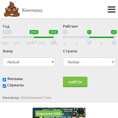
Кинокрад
Год
Рейтинг
1960
2000
2026
0
5
10
1960
1977
1993
2010
2026
0
3
5
8
10
Жанр
Страна
Фильмы
НАЙТИ
Сериалы
Кинокрад
»
Влюбленный Тома
Хорошее (HD)