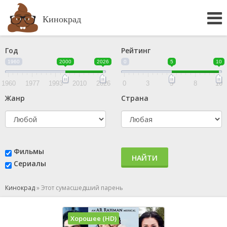
Кинокрад
Год
Рейтинг
1960
2000
2026
0
5
10
1960
1977
1993
2010
2026
0
3
5
8
10
Жанр
Страна
Фильмы
НАЙТИ
Сериалы
Кинокрад
»
Этот сумасшедший парень
Хорошее (HD)