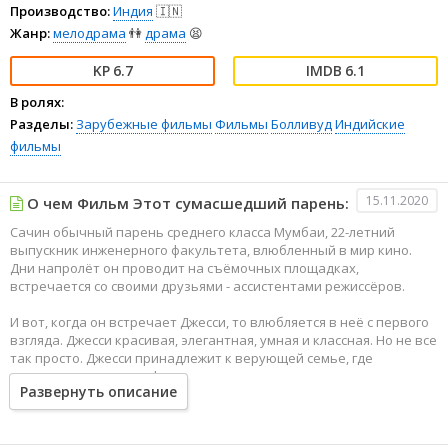
Производство:
Индия
🇮🇳
Жанр:
мелодрама
👫
драма
😫
6.7
6.1
В ролях:
Разделы:
Зарубежные фильмы
Фильмы
Болливуд
Индийские
фильмы
15.11.2020
О чем Фильм Этот сумасшедший парень:
Сачин обычный парень среднего класса Мумбаи, 22-летний
выпускник инженерного факультета, влюбленный в мир кино.
Дни напролёт он проводит на съёмочных площадках,
встречается со своими друзьями - ассистентами режиссёров.
И вот, когда он встречает Джесси, то влюбляется в неё с первого
взгляда. Джесси красивая, элегантная, умная и классная. Но не все
так просто. Джесси принадлежит к верующей семье, где
запрещено смотреть фильмы, ходить на вечеринки и
Развернуть описание
влюбляться.