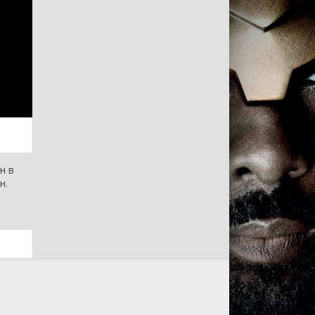
н в
н.