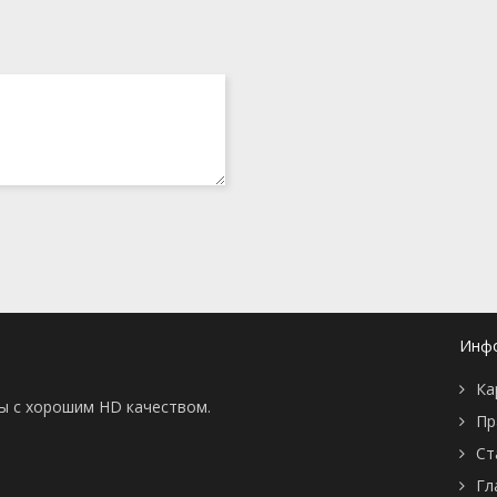
Инф
Ка
ны с хорошим HD качеством.
Пр
Ст
Гл