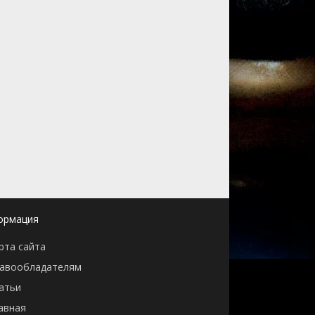
ормация
рта сайта
авообладателям
атьи
авная