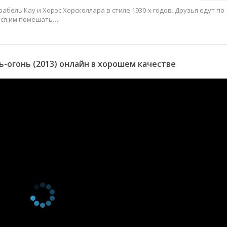
ель Кау и Хорэс Хорсколлара в стиле 1930-х годов. Друзья едут по
ется им помешать…
-огонь (2013) онлайн в хорошем качестве