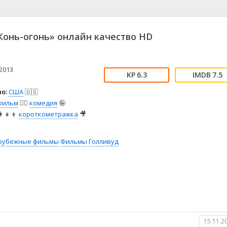
📖 История
🤪 Комедия
🎥 Короткометражка
🔪 Криминал
рама
🎼 Музыка
🧚‍♀️ Мультфильм
онь-огонь» онлайн качество HD
л
👨‍💼 Новости
🎒 Приключения
ьное тв
👨‍👩‍👧‍👦 Семейный
⚽ Спорт
у
🤯 Триллер
😱 Ужасы
2013
6.3
7.5
астика
🤠 Фильм-нуар
🧝‍♂️ Фэнтези
о:
США
🇺🇸
ония
фильм
🧚‍♀️
комедия
🤪
‍👧‍👦
короткометражка
🎥
рубежные фильмы
Фильмы
Голливуд
15.11.2