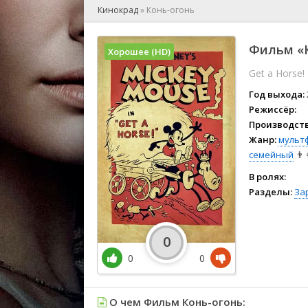
🎲 Игра
Кинокрад
»
Конь-огонь
🎙 Концерт
👫 Мелод
Фильм «К
Хорошее (HD)
🕺 Мюзик
Get a Horse!
👨‍💻 Реал
🎤 Ток-шо
Год выхода:
🧙‍♀️ Фант
Режиссёр:
Производств
🏅 Церем
Жанр:
мульт
семейный
👨‍
В ролях:
Разделы:
За
0
0
0
О чем Фильм Конь-огонь: