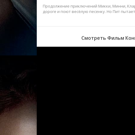
Продолжение приключений Микки, Минни, Клараб
дороге и поют весёлую песенку. Но Пит пыта
Смотреть Фильм Конь