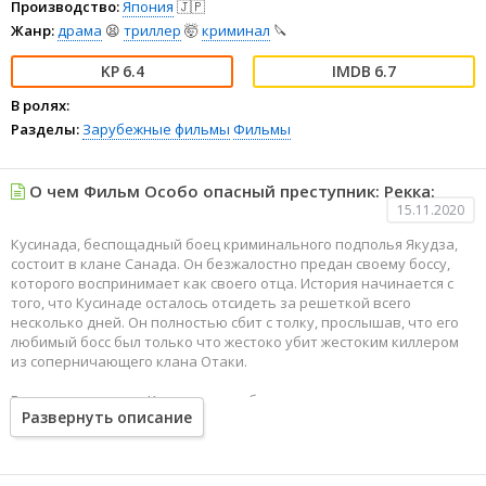
Производство:
Япония
🇯🇵
Жанр:
драма
😫
триллер
🤯
криминал
🔪
6.4
6.7
В ролях:
Разделы:
Зарубежные фильмы
Фильмы
О чем Фильм Особо опасный преступник: Рекка:
15.11.2020
Кусинада, беспощадный боец криминального подполья Якудза,
состоит в клане Санада. Он безжалостно предан своему боссу,
которого воспринимает как своего отца. История начинается с
того, что Кусинаде осталось отсидеть за решеткой всего
несколько дней. Он полностью сбит с толку, прослышав, что его
любимый босс был только что жестоко убит жестоким киллером
из соперничающего клана Отаки.
Вскоре после этого Кусинаду освобождают.
Развернуть описание
У него есть план — устроить ад в криминальном мире, трясти
ветки, пока самые прогнившие фрукты не попадают. Таким
образом, он планирует разоблачить убийцу своего господина. Но