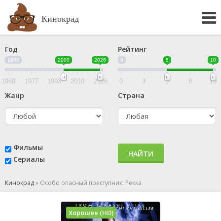
Кинокрад
Год
Рейтинг
1960
2000
2026
0
5
10
1960
1977
1993
2010
2026
0
3
5
8
10
Жанр
Страна
Фильмы
НАЙТИ
Сериалы
Кинокрад
»
Особо опасный преступник: Рекка
Хорошее (HD)