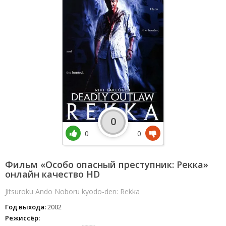
0
0
0
Фильм «Особо опасный преступник: Рекка»
онлайн качество HD
Jitsuroku Ando Noboru kyodo-den: Rekka
Год выхода:
2002
Режиссёр: