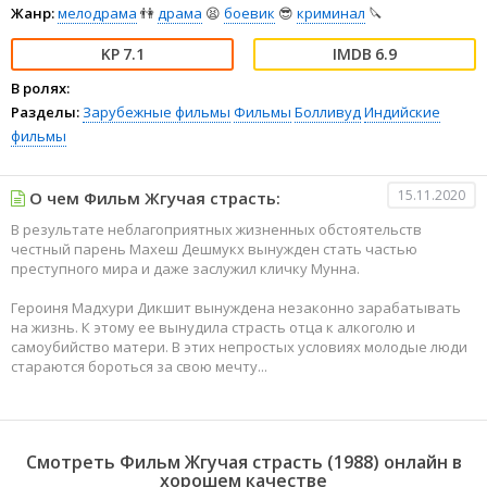
Жанр:
мелодрама
👫
драма
😫
боевик
😎
криминал
🔪
7.1
6.9
В ролях:
Разделы:
Зарубежные фильмы
Фильмы
Болливуд
Индийские
фильмы
15.11.2020
О чем Фильм Жгучая страсть:
В результате неблагоприятных жизненных обстоятельств
честный парень Махеш Дешмукх вынужден стать частью
преступного мира и даже заслужил кличку Мунна.
Героиня Мадхури Дикшит вынуждена незаконно зарабатывать
на жизнь. К этому ее вынудила страсть отца к алкоголю и
самоубийство матери. В этих непростых условиях молодые люди
стараются бороться за свою мечту...
Смотреть Фильм Жгучая страсть (1988) онлайн в
хорошем качестве