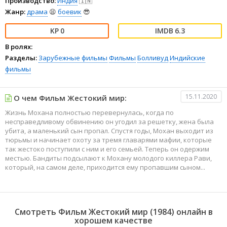
Производство:
Индия
🇮🇳
Жанр:
драма
😫
боевик
😎
0
6.3
В ролях:
Разделы:
Зарубежные фильмы
Фильмы
Болливуд
Индийские
фильмы
15.11.2020
О чем Фильм Жестокий мир:
Жизнь Мохана полностью перевернулась, когда по
несправедливому обвинению он угодил за решетку, жена была
убита, а маленький сын пропал. Спустя годы, Мохан выходит из
тюрьмы и начинает охоту за тремя главарями мафии, которые
так жестоко поступили с ним и его семьей. Теперь он одержим
местью. Бандиты подсылают к Мохану молодого киллера Рави,
который, на самом деле, приходится ему пропавшим сыном...
Смотреть Фильм Жестокий мир (1984) онлайн в
хорошем качестве