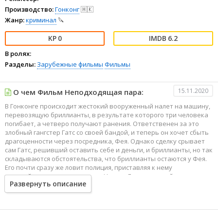
Производство:
Гонконг
🇭🇰
Жанр:
криминал
🔪
0
6.2
В ролях:
Разделы:
Зарубежные фильмы
Фильмы
15.11.2020
О чем Фильм Неподходящая пара:
В Гонконге происходит жестокий вооруженный налет на машину,
перевозящую бриллианты, в результате которого три человека
погибает, а четверо получают ранения. Ответственен за это
злобный гангстер Гатс со своей бандой, и теперь он хочет сбыть
драгоценности через посредника, Фея. Однако сделку срывает
сам Гатс, решивший оставить себе и деньги, и бриллианты, но так
складываются обстоятельства, что бриллианты остаются у Фея.
Его почти сразу же ловит полиция, приставляя к нему
полицейского под прикрытием Чеунга Лона, который,
Развернуть описание
втеревшись в доверие к Фею, должен выяснить, где спрятаны
драгоценности. Однако Лон и Фей становятся друзьями, и
основная их задача теперь — выжить под огнем охотящегося на
них Гатса.