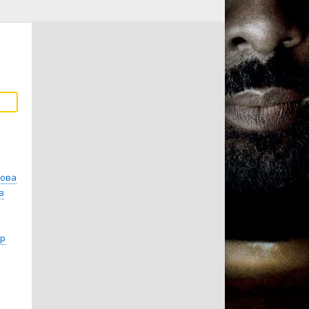
кова
в
др