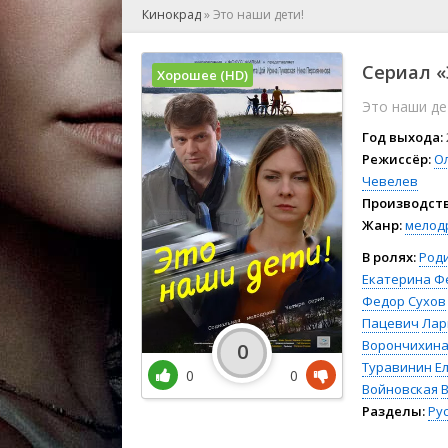
🎲 Игра
Кинокрад
»
Это наши дети!
🎙 Концерт
👫 Мелод
Сериал «
Хорошее (HD)
🕺 Мюзик
Это наши де
👨‍💻 Реал
🎤 Ток-шо
Год выхода:
🧙‍♀️ Фант
Режиссёр:
О
Чевелев
🏅 Церем
Производств
Жанр:
мелод
В ролях:
Род
Екатерина Ф
Федор Сухов
Пацевич
Лар
Ворончихин
0
Туравинин
Е
0
0
Войновская
Разделы:
Ру