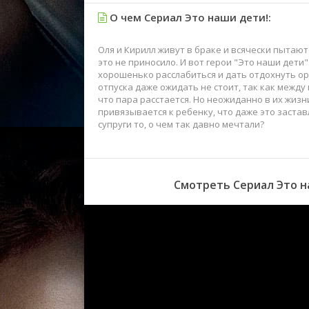
О чем Сериал Это наши дети!:
Оля и Кирилл живут в браке и всячески пытают
это не приносило. И вот герои "Это наши дети
хорошенько расслабиться и дать отдохнуть орг
отпуска даже ожидать не стоит, так как межд
что пара расстается. Но неожиданно в их жизн
привязывается к ребенку, что даже это застав
супруги то, о чем так давно мечтали?
Смотреть Сериал Это на