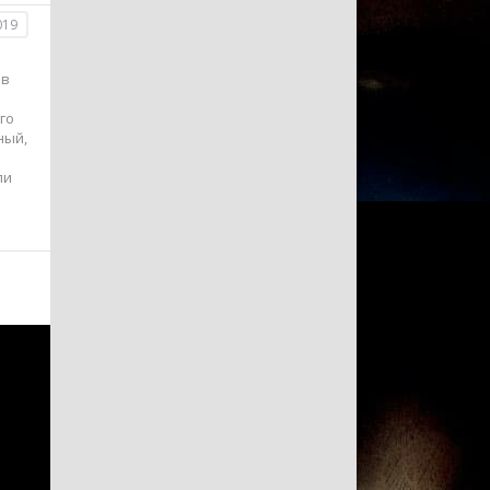
019
ов
го
ный,
ли