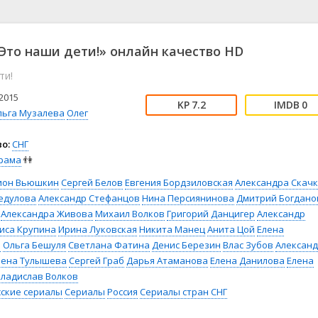
📖 История
🤪 Комедия
🎥 Короткометражка
🔪 Криминал
рама
🎼 Музыка
🧚‍♀️ Мультфильм
Это наши дети!» онлайн качество HD
л
👨‍💼 Новости
🎒 Приключения
ти!
ьное тв
👨‍👩‍👧‍👦 Семейный
⚽ Спорт
у
🤯 Триллер
😱 Ужасы
2015
7.2
0
астика
🤠 Фильм-нуар
🧝‍♂️ Фэнтези
льга Музалева
Олег
ония
о:
СНГ
рама
👫
ион Вьюшкин
Сергей Белов
Евгения Бордзиловская
Александра Скач
едулова
Александр Стефанцов
Нина Персиянинова
Дмитрий Богдано
Александра Живова
Михаил Волков
Григорий Данцигер
Александр
иса Крупина
Ирина Луковская
Никита Манец
Анита Цой
Елена
а
Ольга Бешуля
Светлана Фатина
Денис Березин
Влас Зубов
Алексан
лена Тулышева
Сергей Граб
Дарья Атаманова
Елена Данилова
Елена
Владислав Волков
сские сериалы
Сериалы
Россия
Сериалы стран СНГ