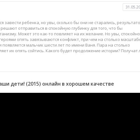
31.05.2
ся завести ребенка, но увы, сколько бы они не старались, результат
" решают отправиться в спокойную глубинку для того, что бы
анизму. Может это как-то повлияет на их желание. Но увы, спокойно
у героями опять завязываются конфликт, при чем на столько масштаб
и появляется мальчик шести лет по имени Ваня. Пара на столько
ляет их опять сойтись. Какого будет продолжение истории? Получат 
ши дети! (2015) онлайн в хорошем качестве