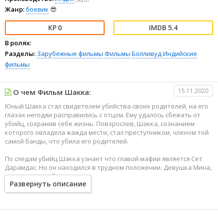
Жанр:
боевик
😎
0
5.4
В ролях:
Разделы:
Зарубежные фильмы
Фильмы
Болливуд
Индийские
фильмы
15.11.2020
О чем Фильм Шакка:
Юный Шакка стал свидетелем убийства своих родителей, на его
глазах негодяи расправились с отцом. Ему удалось сбежать от
убийц, сохранив себе жизнь. Повзрослев, Шакка, сознанием
которого овладела жажда мести, стал преступником, членом той
самой банды, что убила его родителей.
По следам убийц Шакка узнает что главой мафии является Сет
Дарамдас. Но он находился в трудном положении. Девушка Мина,
которую он любил, оказалась дочерью главаря, к тому же
Развернуть описание
преступницей...