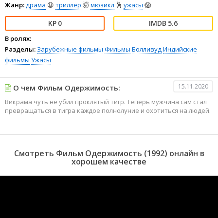
Жанр:
драма
😫
триллер
🤯
мюзикл
🕺
ужасы
😱
0
5.6
В ролях:
Разделы:
Зарубежные фильмы
Фильмы
Болливуд
Индийские
фильмы
Ужасы
15.11.2020
О чем Фильм Одержимость:
Викрама чуть не убил проклятый тигр. Теперь мужчина сам стал
превращаться в тигра каждое полнолуние и охотиться на людей.
Смотреть Фильм Одержимость (1992) онлайн в
хорошем качестве