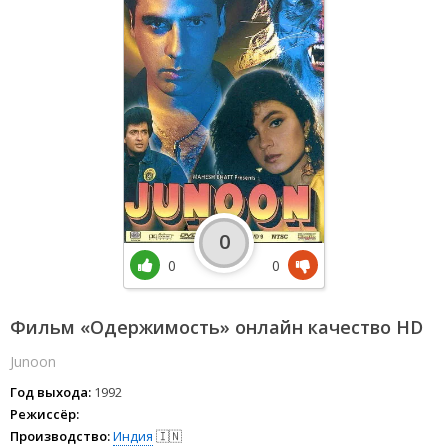
0
0
0
Фильм «Одержимость» онлайн качество HD
Junoon
Год выхода:
1992
Режиссёр:
Производство:
Индия
🇮🇳