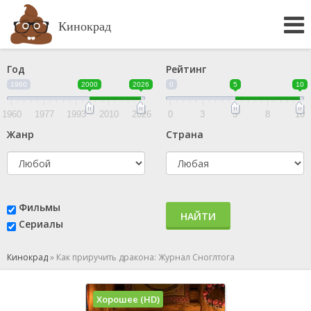
Кинокрад
Год
Рейтинг
1960
2000
2026
0
5
10
1960
1977
1993
2010
2026
0
3
5
8
10
Жанр
Страна
Фильмы
НАЙТИ
Сериалы
Кинокрад
»
Как приручить дракона: Журнал Сноглтога
Хорошее (HD)