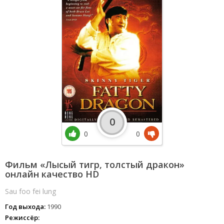
0
0
0
Фильм «Лысый тигр, толстый дракон»
онлайн качество HD
Sau foo fei lung
Год выхода:
1990
Режиссёр: