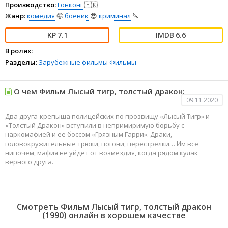
Производство:
Гонконг
🇭🇰
Жанр:
комедия
🤪
боевик
😎
криминал
🔪
7.1
6.6
В ролях:
Разделы:
Зарубежные фильмы
Фильмы
О чем Фильм Лысый тигр, толстый дракон:
09.11.2020
Два друга-крепыша полицейских по прозвищу «Лысый Тигр» и
«Толстый Дракон» вступили в непримиримую борьбу с
наркомафией и ее боссом «Грязным Гарри». Драки,
головокружительные трюки, погони, перестрелки… Им все
нипочем, мафия не уйдет от возмездия, когда рядом кулак
верного друга.
Смотреть Фильм Лысый тигр, толстый дракон
(1990) онлайн в хорошем качестве