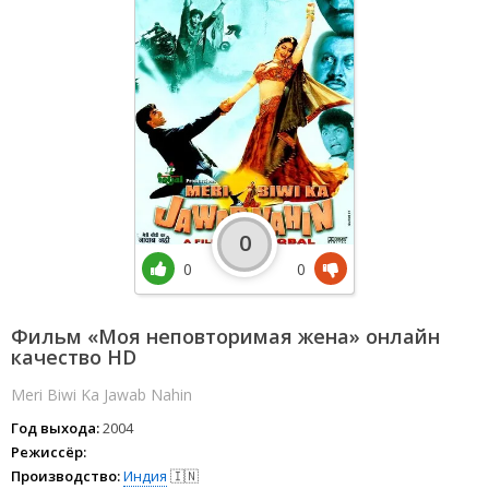
0
0
0
Фильм «Моя неповторимая жена» онлайн
качество HD
Meri Biwi Ka Jawab Nahin
Год выхода:
2004
Режиссёр:
Производство:
Индия
🇮🇳