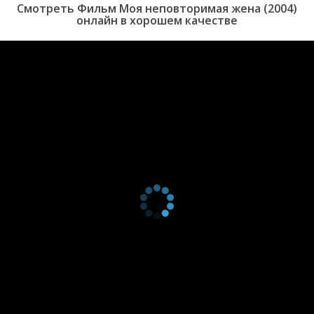
Смотреть Фильм Моя неповторимая жена (2004)
онлайн в хорошем качестве
Тем временем Дурга сталкивается с подельниками Бхаирава и с
ним самим.