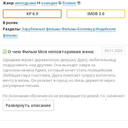
Жанр:
мелодрама
👫
комедия
🤪
боевик
😎
6.9
3.6
В ролях:
Разделы:
Зарубежные фильмы
Фильмы
Болливуд
Индийские
фильмы
09.11.2020
О чем Фильм Моя неповторимая жена:
Шридеви играет деревенскую девушку Дургу, любительницу
подшучивать над другими. Она выходит замуж за
односельчанина Аджея, который хочет стать полицейским.
Любящая пара счастлива, Дурга помогает супругу воплотить
мечту в жизнь. Он уезжает в город, но связь держится через
регулярные письма.
По окончании обучения он не возвращается домой, т.к. начинает
работать и вызывает Дургу в город. У честного полицейского
Развернуть описание
есть коррумпированный начальник - Чоразия, правая рука
гангстера дона Бхаирава. Однажды Акшай задерживает
грузовики Бхаирава, везущие контрабанду, но вмешательство
Чоразия позволяет ему выйти сухим из воды. Бхаирав посылает
своих людей, чтобы убить Акшая, но безуспешно.