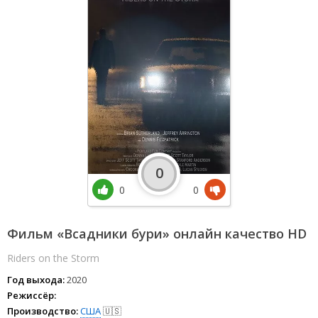
0
0
0
Фильм «Всадники бури» онлайн качество HD
Riders on the Storm
Год выхода:
2020
Режиссёр:
Производство:
США
🇺🇸