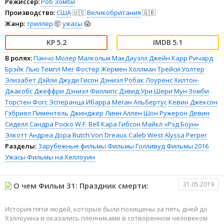
Режиссёр:
Роб Зомби
Производство:
США
🇺🇸
Великобритания
🇬🇧
Жанр:
триллер
🤯
ужасы
😱
5.2
5.1
В ролях:
Панчо Молер
Малкольм МакДауэлл
Джейн Карр
Ричард
Брэйк
Лью Темпл
Мег Фостер
Жермен Холлман
Трейси Уолтер
Элизабет Дэйли
Джуди Гисон
Дэниэл Робак
Лоуренс Хилтон-
Джакобс
Джеффри Дэниэл Филлипс
Дэвид Ури
Шери Мун Зомби
Торстен Фогс
Эсперанца Ибарра
Меган Альбертус
Кевин Джексон
Гэбриел Пиментель
Джинджер Линн Аллен
Шон Ружерон
Девин
Сиделл
Сандра Роско
W.F. Bell
Кара Гибсон
Майкл «Рэд Боун»
Элкотт
Андреа Дора
Butch Von Dreaux
Caleb West
Alyssa Perper
Разделы:
Зарубежные фильмы
Фильмы
Голливуд
Фильмы 2016
Ужасы
Фильмы на Хеллоуин
31.05.2019
О чем Фильм 31: Праздник смерти:
История пяти людей, которые были похищены за пять дней до
Хэллоуина и оказались пленниками в сотворенном человеком