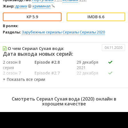
Жанр:
драма
😫
криминал
🔪
5.9
6.6
В ролях:
Разделы:
Зарубежные сериалы
Сериалы
Сериалы 2020
04.11.2020
О чем Сериал Сухая вода:
Дата выхода новых серий:
2 сезон 8
Episode #2.8
29 декабря
серия
2021
2 сезон 7
Episode #2.7
22 декабря
серия
2021
2 сезон 6
Episode #2.6
15 декабря
серия
2021
2 сезон 5
Episode #2.5
8 декабря
Смотреть Сериал Сухая вода (2020) онлайн в
серия
2021
хорошем качестве
2 сезон 4
Episode #2.4
1 декабря
серия
2021
2 сезон 3
Episode #2.3
24 ноября
серия
2021
2 сезон 2
Episode #2.2
10 ноября