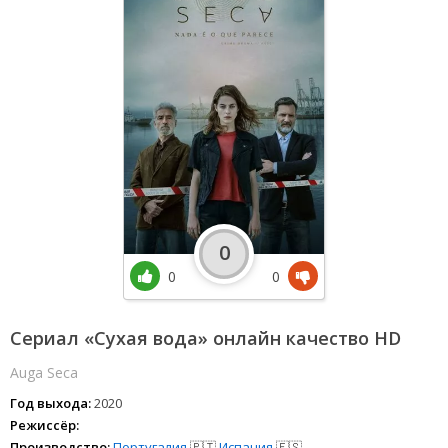
0
0
0
Сериал «Сухая вода» онлайн качество HD
Auga Seca
Год выхода:
2020
Режиссёр:
Производство:
Португалия
🇵🇹
Испания
🇪🇸