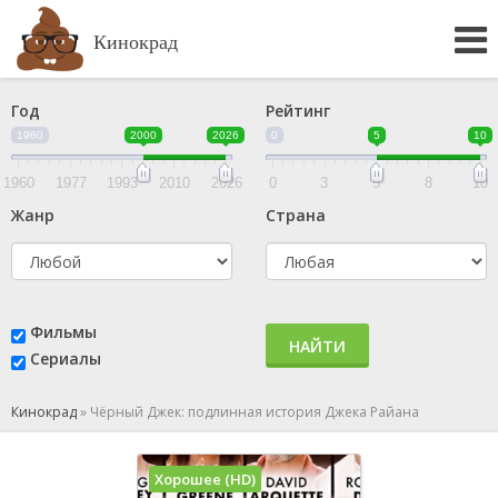
Кинокрад
Год
Рейтинг
1960
2000
2026
0
5
10
1960
1977
1993
2010
2026
0
3
5
8
10
Жанр
Страна
Фильмы
НАЙТИ
Сериалы
Кинокрад
»
Чёрный Джек: подлинная история Джека Райана
Хорошее (HD)