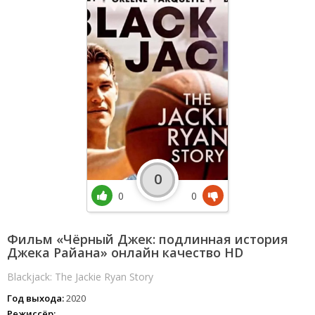
0
0
0
Фильм «Чёрный Джек: подлинная история
Джека Райана» онлайн качество HD
Blackjack: The Jackie Ryan Story
Год выхода:
2020
Режиссёр: