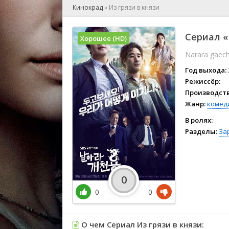
🎲 Игра
Кинокрад
»
Из грязи в князи
🎙 Концерт
👫 Мелод
Сериал «
Хорошее (HD)
🕺 Мюзик
Narara gaec
👨‍💻 Реал
🎤 Ток-шо
Год выхода:
🧙‍♀️ Фант
Режиссёр:
Производств
🏅 Церем
Жанр:
комед
В ролях:
Разделы:
За
0
0
0
О чем Сериал Из грязи в князи: