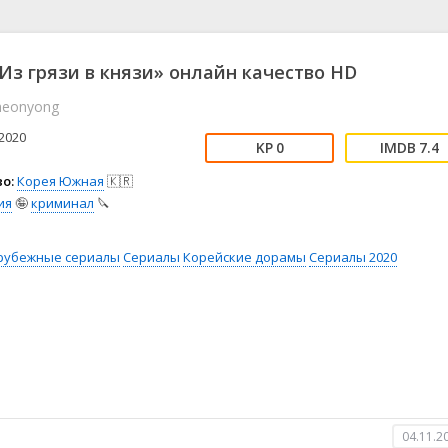
📖 История
🤪 Комедия
🎥 Короткометражка
🔪 Криминал
рама
🎼 Музыка
🧚‍♀️ Мультфильм
Из грязи в князи» онлайн качество HD
л
👨‍💼 Новости
🎒 Приключения
heonyong
ьное тв
👨‍👩‍👧‍👦 Семейный
⚽ Спорт
у
🤯 Триллер
😱 Ужасы
2020
0
7.4
астика
🤠 Фильм-нуар
🧝‍♂️ Фэнтези
о:
Корея Южная
🇰🇷
ония
ия
🤪
криминал
🔪
рубежные сериалы
Сериалы
Корейские дорамы
Сериалы 2020
04.11.2