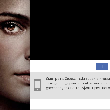
14 серия
1 сезон
13 серия
1 сезон
12 серия
1 сезон
11 серия
1 сезон
10 серия
1 сезон
9 серия
Смотреть Сериал «Из грязи в князи»
1 сезон
телефон в формате mp4 можно на наш
8 серия
gaecheonyong на телефон. Приятного
1 сезон
7 серия
1 сезон