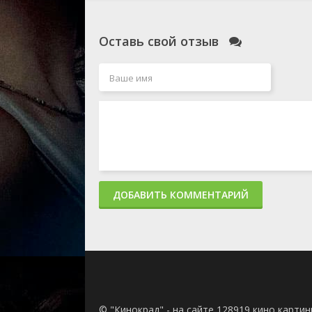
6 серия
1 сезон
Оставь свой отзыв
5 серия
1 сезон
4 серия
1 сезон
3 серия
1 сезон
2 серия
ДОБАВИТЬ КОММЕНТАРИЙ
1 сезон
1 серия
© "Кинокрад" - на сайте 128919 кино карти