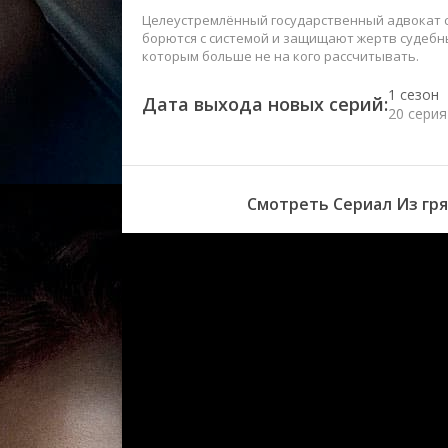
Целеустремлённый государственный адвокат 
борются с системой и защищают жертв судебн
которым больше не на кого рассчитывать.
1 сезон
Дата выхода новых серий:
20 серия
1 сезон
19 серия
Смотреть Сериал Из гря
1 сезон
18 серия
1 сезон
17 серия
1 сезон
16 серия
1 сезон
15 серия
1 сезон