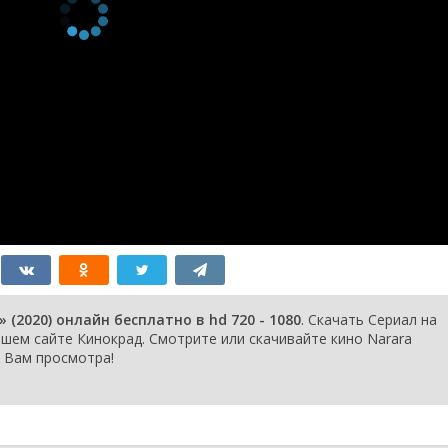
декабря
2020
11
декабря
2020
5
декабря
2020
4
декабря
2020
28
ноября
2020
27
ноября
2020
 (2020) онлайн бесплатно в hd 720 - 1080
. Скачать Сериал на
21
ем сайте Кинокрад. Смотрите или скачивайте кино Narara
ноября
 Вам просмотра!
2020
20
ноября
2020
14