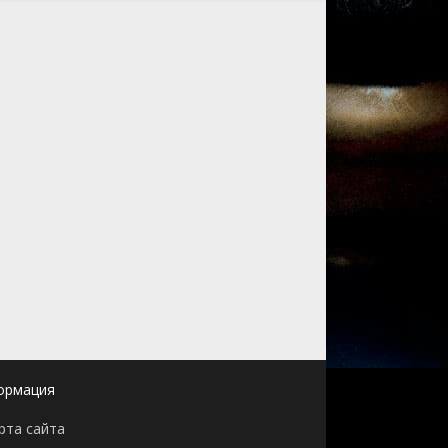
ормация
рта сайта