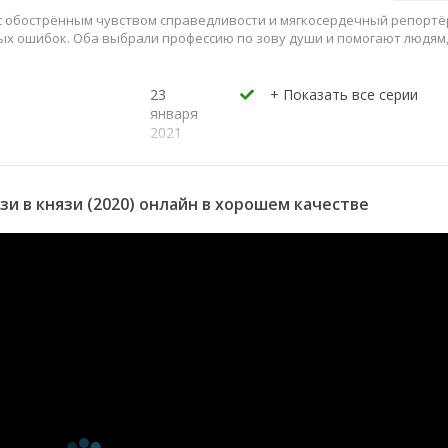
с обострённым чувством справедливости и мягкосердечный репортё
ых ошибок. Оба выбрали профессию по зову души и помогают людям
23
января
2021
22
января
2021
зи в князи (2020) онлайн в хорошем качестве
16
января
2021
15
января
2021
19
декабря
2020
18
декабря
2020
12