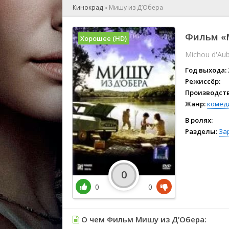
🎲 Игра
Кинокрад
»
Мишу из Д’Обера
🎙 Концерт
👫 Мелод
Фильм «М
Хорошее (HD)
🕺 Мюзик
Michou d'Au
👨‍💻 Реал
🎤 Ток-шо
Год выхода:
🧙‍♀️ Фант
Режиссёр:
Производств
🏅 Церем
Жанр:
комед
В ролях:
Разделы:
За
0
0
0
О чем Фильм Мишу из Д’Обера: