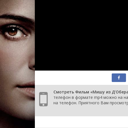
Смотреть Фильм «Мишу из Д’Обера» 
телефон в формате mp4 можно на наш
на телефон. Приятного Вам просмотр