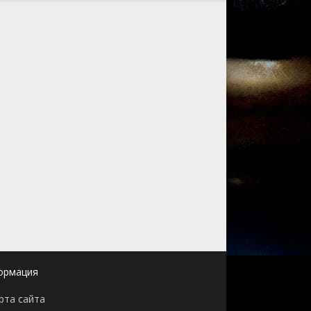
ормация
рта сайта