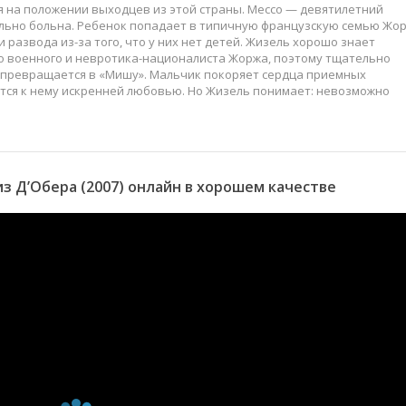
 на положении выходцев из этой страны. Мессо — девятилетний
тельно больна. Ребенок попадает в типичную французскую семью Жо
 развода из-за того, что у них нет детей. Жизель хорошо знает
о военного и невротика-националиста Жоржа, поэтому тщательно
 превращается в «Мишу». Мальчик покоряет сердца приемных
тся к нему искренней любовью. Но Жизель понимает: невозможно
 Д’Обера (2007) онлайн в хорошем качестве