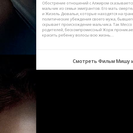
Обострение отношений с Алжиром сказывается
мальчик из семьи эмигрантов. Его мать смер
и Жизель Дювальи, которые находятся на грани
политические убеждения своего мужа, бывшег
скрывает происхождение мальчика. Так Мессо
родителей, бескомпромиссный Жорж проникае
красить ребенку волосы всю жизнь…
Смотреть Фильм Мишу из