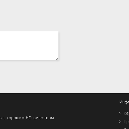
Инф
Ка
ны с хорошим HD качеством.
Пр