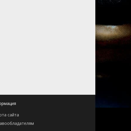
ормация
рта сайта
авообладателям