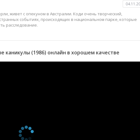
04.11.2
рли, живет с опекуном в Австралии. Коди очень творческий,
странных событиях, происходящих в национальном парке, которые
ать расследование.
 каникулы (1986) онлайн в хорошем качестве