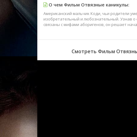
О чем Фильм Отвязные каникулы:
Американский мальчик Коди, чьи родители уме
изобретательный и любознательный. Узнав о 
связаны c мифами аборигенов, он решает нач
Смотреть Фильм Отвязные