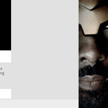
на
ing