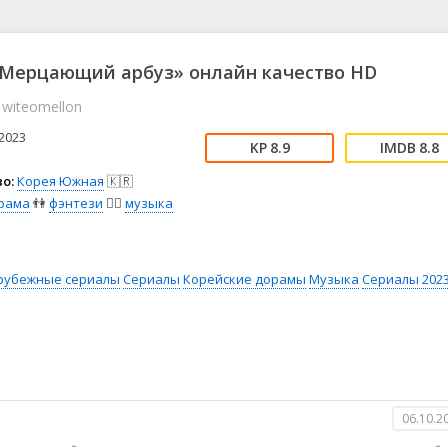
📖 История
🤪 Комедия
🎥 Короткометражка
🔪 Криминал
рама
🎼 Музыка
🧚‍♀️ Мультфильм
«Мерцающий арбуз» онлайн качество HD
л
👨‍💼 Новости
🎒 Приключения
 witeomellon
ьное тв
👨‍👩‍👧‍👦 Семейный
⚽ Спорт
у
🤯 Триллер
😱 Ужасы
2023
8.9
8.8
астика
🤠 Фильм-нуар
🧝‍♂️ Фэнтези
о:
Корея Южная
🇰🇷
ония
рама
👫
фэнтези
🧝‍♂️
музыка
рубежные сериалы
Сериалы
Корейские дорамы
Музыка
Сериалы 202
06.10.2