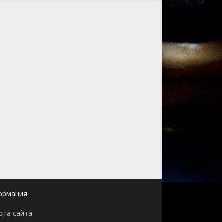
ормация
рта сайта