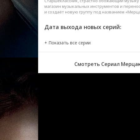
Старшеклассник, страстно обожающий музыку 
магазин музыкальных инструментов и переносит
и создаёт новую группу под названием «Мерц
Дата выхода новых серий:
Смотреть Сериал Мерцаю