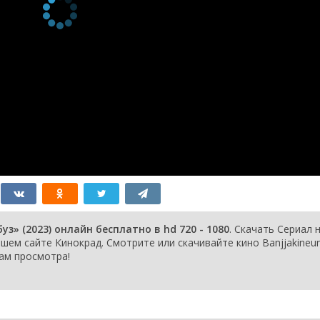
1 сезон 6
Episode 6
10 октября
серия
2023
1 сезон 5
Episode 5
9 октября
серия
2023
1 сезон 4
Episode 4
3 октября
серия
2023
1 сезон 3
Episode 3
2 октября
серия
2023
1 сезон 2
Episode 2
26
серия
сентября
2023
1 сезон 1
Episode 1
25
серия
сентября
2023
» (2023) онлайн бесплатно в hd 720 - 1080
. Скачать Сериал 
ем сайте Кинокрад. Смотрите или скачивайте кино Banjjakineu
Вам просмотра!