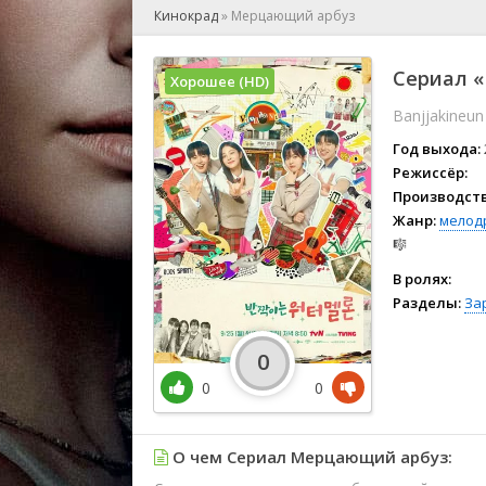
🎲 Игра
Кинокрад
»
Мерцающий арбуз
🎙 Концерт
👫 Мелод
Сериал 
Хорошее (HD)
🕺 Мюзик
Banjjakineun
👨‍💻 Реал
🎤 Ток-шо
Год выхода:
🧙‍♀️ Фант
Режиссёр:
Производств
🏅 Церем
Жанр:
мелод
🎼
В ролях:
Разделы:
За
0
0
0
О чем Сериал Мерцающий арбуз: