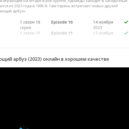
и играющий на гитаре в рок-группе, однажды заходит в загадочный
ся из 2023 года в 1995-й. Там парень встречает новых друзей
ающий арбуз».
1 сезон 16
Episode 16
14 ноября
серия
2023
1 сезон 15
Episode 15
13 ноября
серия
2023
1 сезон 14
Episode 14
7 ноября
серия
2023
1 сезон 13
Episode 13
6 ноября
щий арбуз (2023) онлайн в хорошем качестве
серия
2023
1 сезон 12
Episode 12
31 октября
серия
2023
1 сезон 11
Episode 11
30 октября
серия
2023
1 сезон 10
Episode 10
24 октября
серия
2023
1 сезон 9
Episode 9
23 октября
серия
2023
1 сезон 8
Episode 8
17 октября
серия
2023
1 сезон 7
Episode 7
16 октября
серия
2023