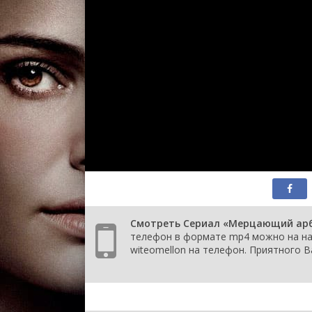
Смотреть Сериал «Мерцающий арбуз
телефон в формате mp4 можно на наш
witeomellon на телефон. Приятного 