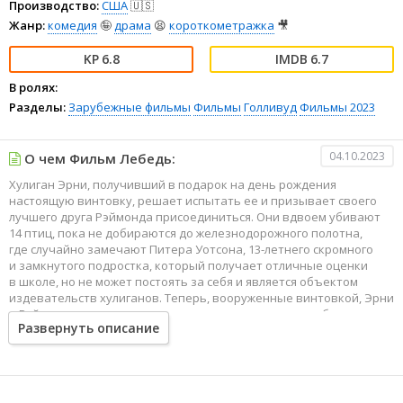
Производство:
США
🇺🇸
Жанр:
комедия
🤪
драма
😫
короткометражка
🎥
6.8
6.7
В ролях:
Разделы:
Зарубежные фильмы
Фильмы
Голливуд
Фильмы 2023
04.10.2023
О чем Фильм Лебедь:
Хулиган Эрни, получивший в подарок на день рождения
настоящую винтовку, решает испытать ее и призывает своего
лучшего друга Рэймонда присоединиться. Они вдвоем убивают
14 птиц, пока не добираются до железнодорожного полотна,
где случайно замечают Питера Уотсона, 13-летнего скромного
и замкнутого подростка, который получает отличные оценки
в школе, но не может постоять за себя и является объектом
издевательств хулиганов. Теперь, вооруженные винтовкой, Эрни
и Рэймонд полны решимости провести несколько необычных
Развернуть описание
экспериментов над напуганным Питером.