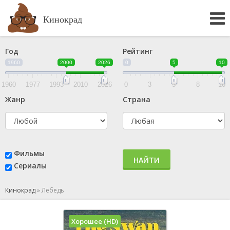
Кинокрад
Год
Рейтинг
1960
2000
2026
0
5
10
1960
1977
1993
2010
2026
0
3
5
8
10
Жанр
Страна
Фильмы
НАЙТИ
Сериалы
Кинокрад
»
Лебедь
Хорошее (HD)