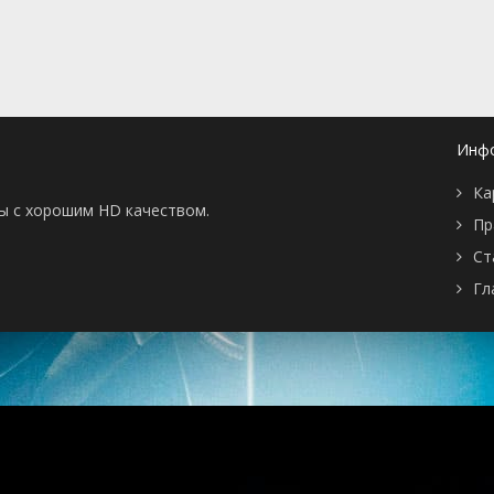
Инф
Ка
ны с хорошим HD качеством.
Пр
Ст
Гл