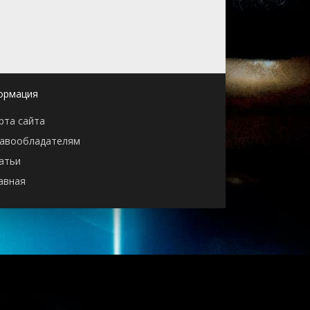
ормация
рта сайта
авообладателям
атьи
авная