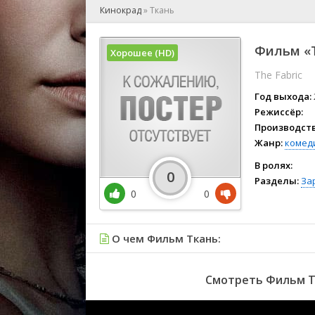
🎲 Игра
Кинокрад
»
Ткань
🎙 Концерт
👫 Мелод
Фильм «Т
Хорошее (HD)
🕺 Мюзик
The Fabric
👨‍💻 Реал
🎤 Ток-шо
Год выхода:
🧙‍♀️ Фант
Режиссёр:
Производств
🏅 Церем
Жанр:
комед
В ролях:
0
Разделы:
За
0
0
О чем Фильм Ткань:
Смотреть Фильм Тк