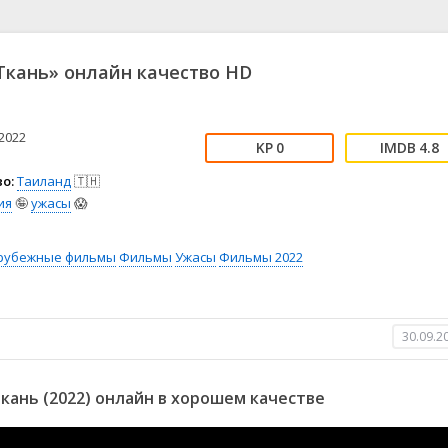
📖 История
🤪 Комедия
🎥 Короткометражка
🔪 Криминал
рама
🎼 Музыка
🧚‍♀️ Мультфильм
кань» онлайн качество HD
л
👨‍💼 Новости
🎒 Приключения
ьное тв
👨‍👩‍👧‍👦 Семейный
⚽ Спорт
у
🤯 Триллер
😱 Ужасы
2022
0
4.8
астика
🤠 Фильм-нуар
🧝‍♂️ Фэнтези
о:
Таиланд
🇹🇭
ония
ия
🤪
ужасы
😱
рубежные фильмы
Фильмы
Ужасы
Фильмы 2022
30.09.2
ань (2022) онлайн в хорошем качестве