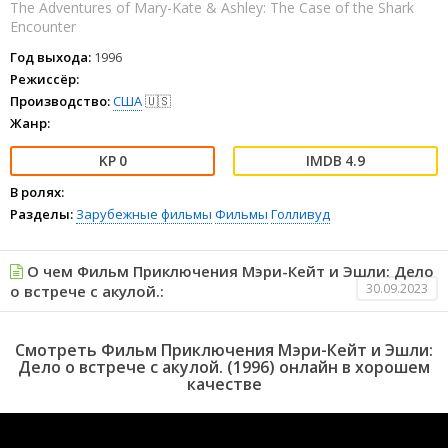
The Adventures of Mary-Kate & Ashley: The Case of the Shark
Encounter
Год выхода:
1996
Режиссёр:
Производство:
США
🇺🇸
Жанр:
0
4.9
В ролях:
Разделы:
Зарубежные фильмы
Фильмы
Голливуд
О чем Фильм Приключения Мэри-Кейт и Эшли: Дело
30.09.2023
о встрече с акулой.:
Смотреть Фильм Приключения Мэри-Кейт и Эшли:
Дело о встрече с акулой. (1996) онлайн в хорошем
качестве