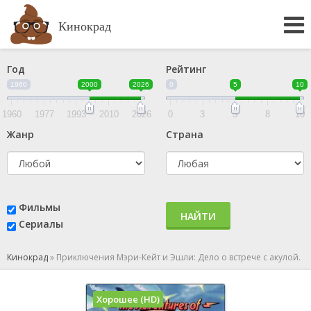
Кинокрад
Год
Рейтинг
1960
2000
2026
0
5
10
1960
1977
1993
2010
2026
0
3
5
8
10
Жанр
Страна
Фильмы
НАЙТИ
Сериалы
Кинокрад
»
Приключения Мэри-Кейт и Эшли: Дело о встрече с акулой.
Хорошее (HD)