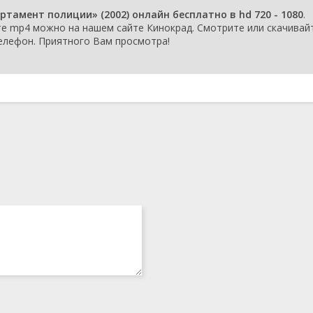
ttle
1 января 2002
тамент полиции» (2002) онлайн бесплатно в hd 720 - 1080
.
е mp4 можно на нашем сайте Кинокрад. Смотрите или скачивай
lues
1 января 2002
 телефон. Приятного Вам просмотра!
se
1 января 2002
1 января 2002
1 января 2002
e
1 января 2002
eril
1 января 2002