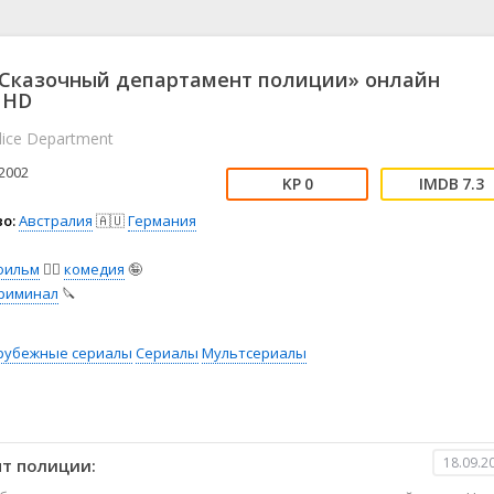
📖 История
🤪 Комедия
🎥 Короткометражка
🔪 Криминал
рама
🎼 Музыка
🧚‍♀️ Мультфильм
«Сказочный департамент полиции» онлайн
л
👨‍💼 Новости
🎒 Приключения
 HD
ьное тв
👨‍👩‍👧‍👦 Семейный
⚽ Спорт
olice Department
у
🤯 Триллер
😱 Ужасы
2002
астика
🤠 Фильм-нуар
🧝‍♂️ Фэнтези
0
7.3
ония
о:
Австралия
🇦🇺
Германия
фильм
🧚‍♀️
комедия
🤪
риминал
🔪
рубежные сериалы
Сериалы
Мультсериалы
18.09.2
т полиции: