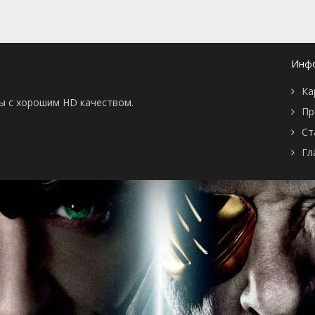
Инф
Ка
ны с хорошим HD качеством.
Пр
Ст
Гл