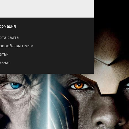
ормация
рта сайта
авообладателям
атьи
авная