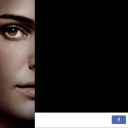
1 сезон 20 серия
Trouble Afoot for Pu
Boots
1 сезон 19 серия
The Pied Piper Puzzle
1 сезон 18 серия
The Big Beanstalk Br
In
1 сезон 17 серия
The Hair-Raising
Rapunzel Case
1 сезон 16 серия
The Sorcerer's
Apprentice Spells
Trouble
1 сезон 15 серия
Who'll Help Hansel &
Gretel
1 сезон 14 серия
No Pea for a Princess
1 сезон 13 серия
The Musicians of Br
Mystery
1 сезон 12 серия
The Trials of the Tin
Soldier
1 сезон 11 серия
The Glass Slipper Ca
1 сезон 10 серия
Rumpelstiltskin's Las
Straw
1 сезон 9 серия
The Beauty and the
Beast Bungle
1 сезон 8 серия
The Good, the Bad a
the Ugly Duckling