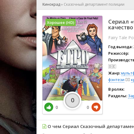
🎲 Игра
Кинокрад
»
Сказочный департамент полиции
🎙 Концерт
👫 Мелод
Сериал 
Хорошее (HD)
🕺 Мюзик
качество
👨‍💻 Реал
Fairy Tale P
🎤 Ток-шо
Год выхода:
🧙‍♀️ Фант
Режиссёр:
🏅 Церем
Производств
🇩🇪
Жанр:
мульт
фэнтези
🧝‍♂️
к
В ролях:
Разделы:
За
0
0
0
О чем Сериал Сказочный департамен